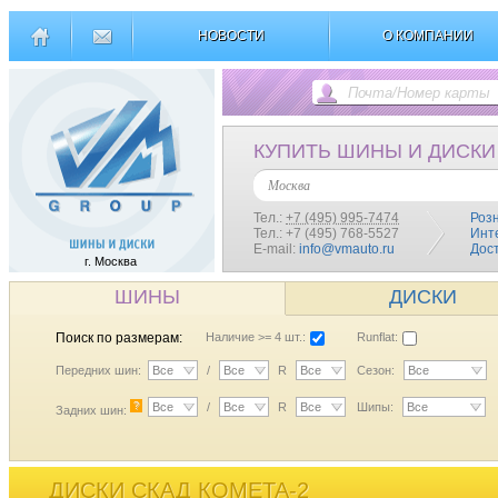
НОВОСТИ
О КОМПАНИИ
КУПИТЬ ШИНЫ И ДИСКИ
Москва
Тел.:
+7 (495) 995-7474
Роз
Тел.: +7 (495) 768-5527
Инт
E-mail:
info@vmauto.ru
Дос
г. Москва
ШИНЫ
ДИСКИ
Поиск по размерам:
Наличие >= 4 шт.:
Runflat:
Передних шин:
Все
/
Все
R
Все
Сезон:
Все
?
Все
/
Все
R
Все
Шипы:
Все
Задних шин:
ДИСКИ СКАД КОМЕТА-2