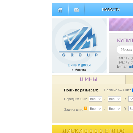
НОВОСТИ
КУПИ
Москва
Тел.:
+7 (
Тел.: +7 
E-mail:
in
г. Москва
ШИНЫ
Поиск по размерам:
Наличие >= 4 шт.:
Передних шин:
Все
/
Все
R
В
?
Все
/
Все
R
В
Задних шин:
ДИСКИ 0 0 0 0 ET0 D0