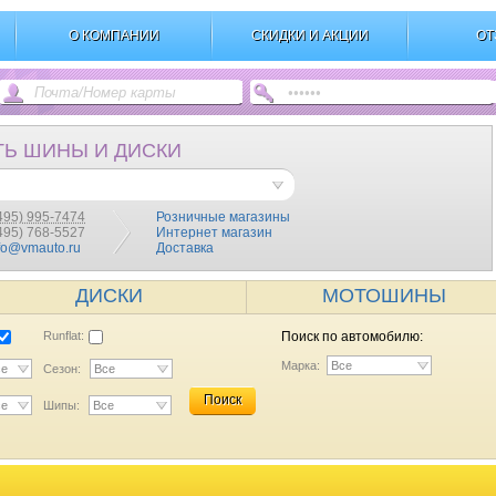
О КОМПАНИИ
СКИДКИ И АКЦИИ
ОТ
ТЬ ШИНЫ И ДИСКИ
495) 995-7474
Розничные магазины
(495) 768-5527
Интернет магазин
fo@vmauto.ru
Доставка
ДИСКИ
МОТОШИНЫ
Runflat:
Поиск по автомобилю:
Марка:
Все
се
Сезон:
Все
Поиск
се
Шипы:
Все