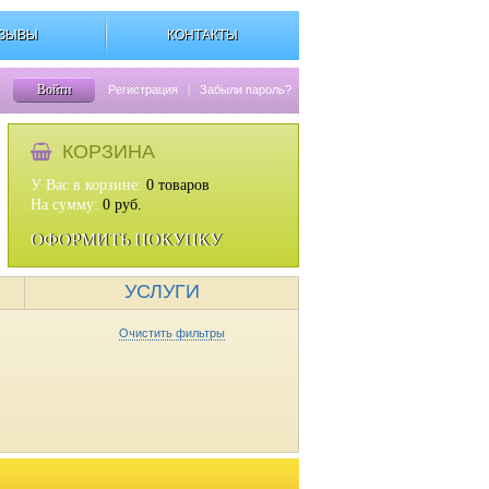
ЗЫВЫ
КОНТАКТЫ
Войти
Регистрация
|
Забыли пароль?
КОРЗИНА
У Вас в корзине:
0
товаров
На сумму:
0
руб.
ОФОРМИТЬ ПОКУПКУ
УСЛУГИ
Очистить фильтры