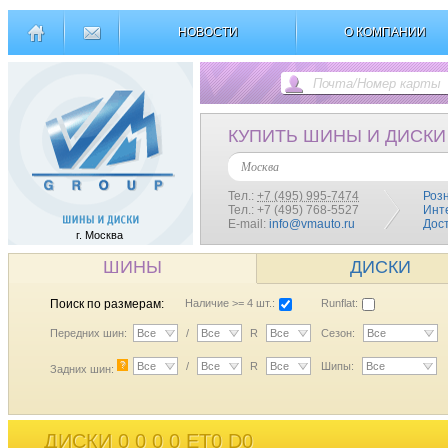
НОВОСТИ
О КОМПАНИИ
КУПИТЬ ШИНЫ И ДИСКИ
Москва
Тел.:
+7 (495) 995-7474
Роз
Тел.: +7 (495) 768-5527
Инт
E-mail:
info@vmauto.ru
Дос
г. Москва
ШИНЫ
ДИСКИ
Поиск по размерам:
Наличие >= 4 шт.:
Runflat:
Передних шин:
Все
/
Все
R
Все
Сезон:
Все
?
Все
/
Все
R
Все
Шипы:
Все
Задних шин:
ДИСКИ 0 0 0 0 ET0 D0