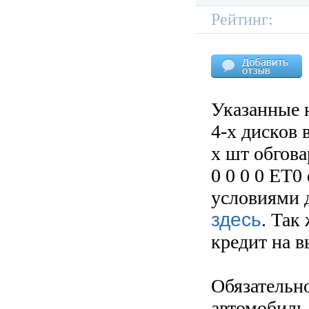
Рейтинг:
Указанные 
4-х дисков 
х шт обгов
0 0 0 0 ET0
условиями д
здесь
. Так
кредит на 
Обязательн
автомобиль