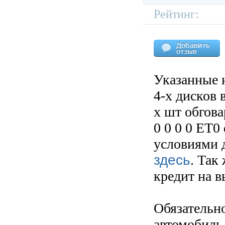
Рейтинг:
Указанные 
4-х дисков 
х шт обгов
0 0 0 0 ET0
условиями д
здесь
. Так
кредит на 
Обязательн
автомобиль