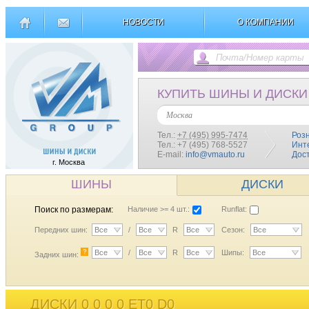
НОВОСТИ
О КОМПАНИИ
КУПИТЬ ШИНЫ И ДИСКИ
Москва
Тел.:
+7 (495) 995-7474
Роз
Тел.: +7 (495) 768-5527
Инт
E-mail:
info@vmauto.ru
Дос
г. Москва
ШИНЫ
ДИСКИ
Поиск по размерам:
Наличие >= 4 шт.:
Runflat:
Передних шин:
Все
/
Все
R
Все
Сезон:
Все
?
Все
/
Все
R
Все
Шипы:
Все
Задних шин:
ДИСКИ 0 0 0 0 ET0 D0