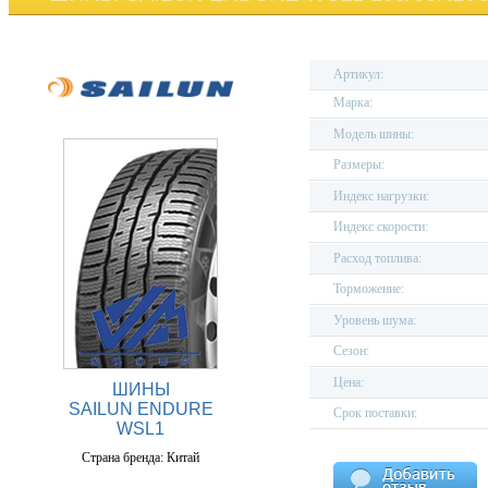
Артикул:
Марка:
Модель шины:
Размеры:
Индекс нагрузки:
Индекс скорости:
Расход топлива:
Торможение:
Уровень шума:
Сезон:
Цена:
ШИНЫ
SAILUN ENDURE
Срок поставки:
WSL1
Страна бренда: Китай