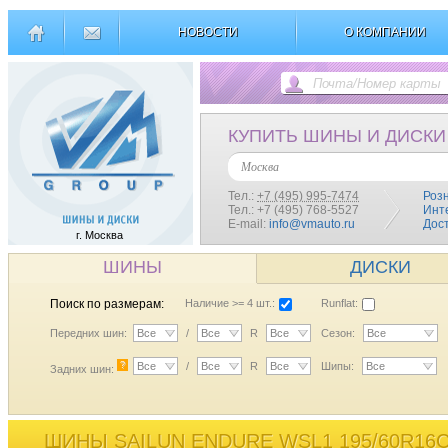
НОВОСТИ
О КОМПАНИИ
КУПИТЬ ШИНЫ И ДИСКИ
Москва
Тел.:
+7 (495) 995-7474
Роз
Тел.: +7 (495) 768-5527
Инт
E-mail:
info@vmauto.ru
Дос
г. Москва
ШИНЫ
ДИСКИ
Поиск по размерам:
Наличие >= 4 шт.:
Runflat:
Передних шин:
Все
/
Все
R
Все
Сезон:
Все
?
Все
/
Все
R
Все
Шипы:
Все
Задних шин:
ШИНЫ SAILUN ENDURE WSL1 195/60R16