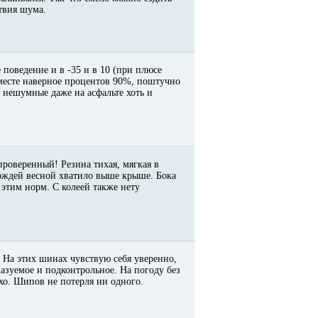
ствия шума.
 поведение и в -35 и в 10 (при плюсе
месте наверное процентов 90%, поштучно
 * нешумные даже на асфальте хоть и
 проверенный! Резина тихая, мягкая в
дождей весной хватило выше крыше. Бока
этим норм. С колеей также нету
 На этих шинах чувствую себя уверенно,
казуемое и подконтрольное. На погоду без
тихо. Шипов не потерля ни одного.