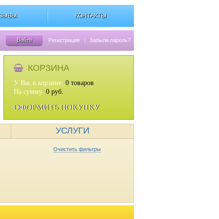
ЗЫВЫ
КОНТАКТЫ
Войти
Регистрация
|
Забыли пароль?
КОРЗИНА
У Вас в корзине:
0
товаров
На сумму:
0
руб.
ОФОРМИТЬ ПОКУПКУ
УСЛУГИ
Очистить фильтры