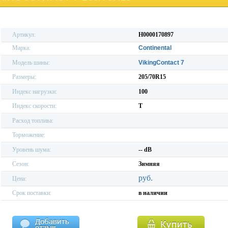
Артикул:
H0000170897
Марка:
Continental
Модель шины:
VikingContact 7
Размеры:
205/70R15
Индекс нагрузки:
100
Индекс скорости:
T
Расход топлива:
Торможение:
Уровень шума:
-- dB
Сезон:
Зимняя
руб.
Цена:
Срок поставки:
в наличии