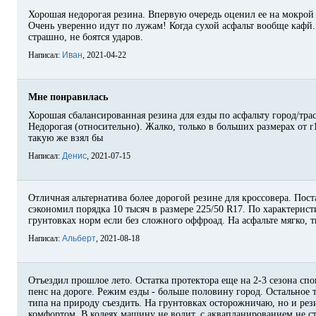
Хорошая недорогая резина. Впервую очередь оценил ее на мокрой 
Очень уверенно идут по лужам! Когда сухой асфальт вообще кафй.
страшно, не боятся ударов.
Написал:
Иван
, 2021-04-22
Мне понравилась
Хорошая сбалансированная резина для езды по асфальту город/трас
Недорогая (относительно). Жалко, только в больших размерах от r1
такую же взял бы
Написал:
Денис
, 2021-07-15
Отличная альтернатива более дорогой резине для кроссовера. Пост
сэкономил порядка 10 тысяч в размере 225/50 R17. По характерист
грунтовках норм если без сложного оффроад. На асфальте мягко, 
Написал:
Альберт
, 2021-08-18
Отъездил прошлое лето. Остатка протектора еще на 2-3 сезона спо
пенс на дороге. Режим езды - больше половину город. Остальное т
типа на природу съездить. На грунтовках осторожничаю, но и рези
комфортом. В колеях машину не водит, с аквапланированием не ст