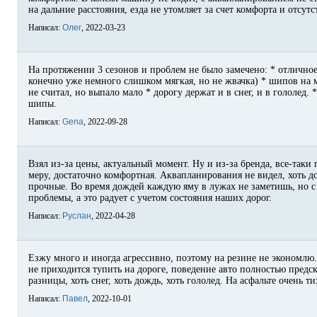
на дальние расстояния, езда не утомляет за счет комфорта и отсут
Написал:
Олег
, 2022-03-23
На протяжении 3 сезонов и проблем не было замечено: * отличное
конечно уже немного слишком мягкая, но не жвачка) * шипов на 
не считал, но выпало мало * дорогу держат и в снег, и в гололед.
шипы.
Написал:
Gena
, 2022-09-28
Взял из-за цены, актуальный момент. Ну и из-за бренда, все-таки
меру, достаточно комфортная. Аквапланирования не видел, хоть 
прочные. Во время дождей каждую яму в лужах не заметишь, но с 
проблемы, а это радует с учетом состояния наших дорог.
Написал:
Руслан
, 2022-04-28
Езжу много и иногда агрессивно, поэтому на резине не экономлю.
не приходится тупить на дороге, поведение авто полностью предс
разницы, хоть снег, хоть дождь, хоть гололед. На асфальте очень 
Написал:
Павел
, 2022-10-01