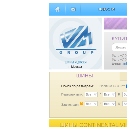
НОВОСТИ
КУПИ
Москва
Тел.:
+7 (
Тел.: +7 
E-mail:
in
г. Москва
ШИНЫ
Поиск по размерам:
Наличие >= 4 шт.:
Передних шин:
Все
/
Все
R
В
?
Все
/
Все
R
В
Задних шин:
ШИНЫ CONTINENTAL VIK