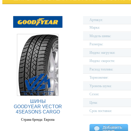
Артикул:
Марка:
Модель шины:
Размеры:
Индекс нагрузки:
Индекс скорости:
Расход топлива:
Торможение:
Уровень шума:
Сезон:
ШИНЫ
Цена:
GOODYEAR VECTOR
Срок поставки:
4SEASONS CARGO
Страна бренда: Европа