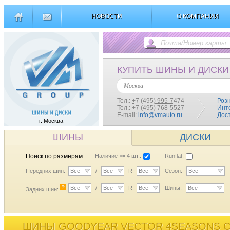
НОВОСТИ
О КОМПАНИИ
КУПИТЬ ШИНЫ И ДИСКИ
Москва
Тел.:
+7 (495) 995-7474
Роз
Тел.: +7 (495) 768-5527
Инт
E-mail:
info@vmauto.ru
Дос
г. Москва
ШИНЫ
ДИСКИ
Поиск по размерам:
Наличие >= 4 шт.:
Runflat:
Передних шин:
Все
/
Все
R
Все
Сезон:
Все
?
Все
/
Все
R
Все
Шипы:
Все
Задних шин:
ШИНЫ GOODYEAR VECTOR 4SEASONS C