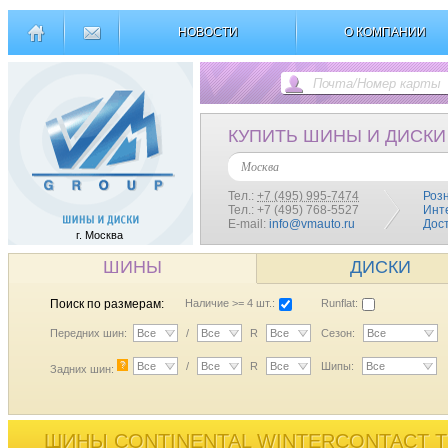
НОВОСТИ
О КОМПАНИИ
КУПИТЬ ШИНЫ И ДИСКИ
Москва
Тел.:
+7 (495) 995-7474
Роз
Тел.: +7 (495) 768-5527
Инт
E-mail:
info@vmauto.ru
Дос
г. Москва
ШИНЫ
ДИСКИ
Поиск по размерам:
Наличие >= 4 шт.:
Runflat:
Передних шин:
Все
/
Все
R
Все
Сезон:
Все
?
Все
/
Все
R
Все
Шипы:
Все
Задних шин:
ШИНЫ CONTINENTAL WINTERCONTACT TS 