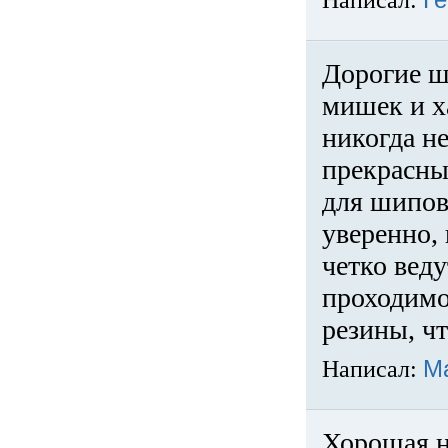
Написал:
Ге
Дорогие ш
мишек и х
никогда не
прекрасны
для шипов
уверенно,
четко веду
проходимо
резины, ч
Написал:
М
Хорошая н