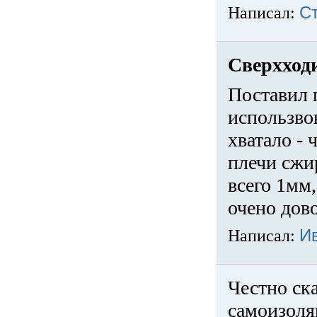
Написал:
С
Сверхход
Поставил 
использвов
хватало -
плечи сжи
всего 1мм,
очено дов
Написал:
И
Честно ска
самоизоля