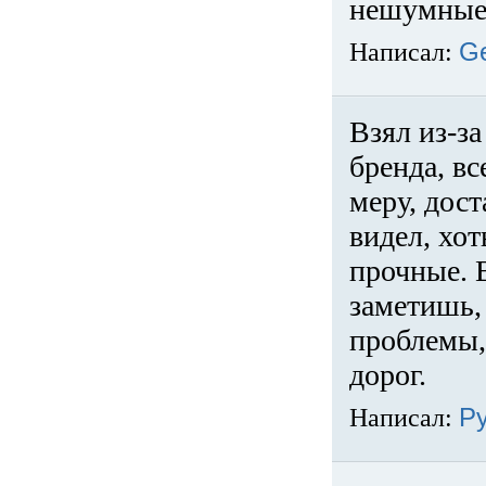
нешумные 
Написал:
G
Взял из-за
бренда, вс
меру, дос
видел, хо
прочные. 
заметишь, 
проблемы,
дорог.
Написал:
Р