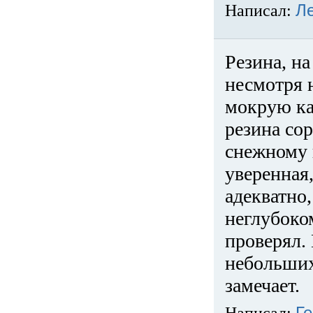
Написал:
Л
Резина, на
несмотря 
мокрую ка
резина сор
снежному 
уверенная
адекватно,
неглубоко
проверял. 
небольших
замечает.