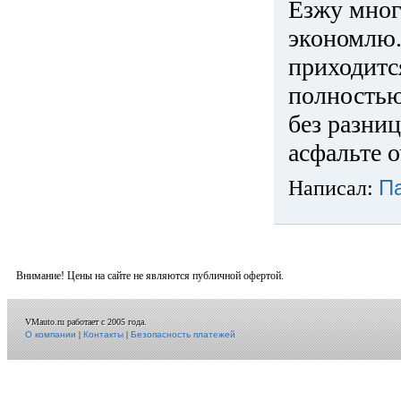
Езжу много
экономлю.
приходится
полностью
без разниц
асфальте о
Написал:
П
Внимание! Цены на сайте не являются публичной офертой.
VMauto.ru работает с 2005 года.
О компании
|
Контакты
|
Безопасность платежей