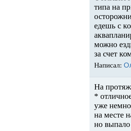
типа на пр
осторожни
едешь с к
акваплани
можно езди
за счет ко
Написал:
О
На протяж
* отличное
уже немно
на месте 
но выпало 