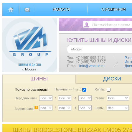
НОВОСТИ
О КОМПАНИИ
КУПИТЬ ШИНЫ И ДИСКИ
Москва
Тел.:
+7 (495) 995-7474
Роз
Тел.: +7 (495) 768-5527
Инт
E-mail:
info@vmauto.ru
Дос
г. Москва
ШИНЫ
ДИСКИ
Поиск по размерам:
Наличие >= 4 шт.:
Runflat:
Передних шин:
Все
/
Все
R
Все
Сезон:
Все
?
Все
/
Все
R
Все
Шипы:
Все
Задних шин:
ШИНЫ BRIDGESTONE BLIZZAK LM005 275