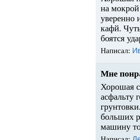
на мокрой
уверенно 
кафй. Чуть
боятся уда
Написал:
И
Мне понр
Хорошая с
асфальту г
грунтовки.
больших ра
машину то
Написал:
Д