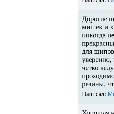
Написал:
Ге
Дорогие ш
мишек и х
никогда не
прекрасны
для шипов
уверенно,
четко веду
проходимо
резины, ч
Написал:
М
Хорошая н