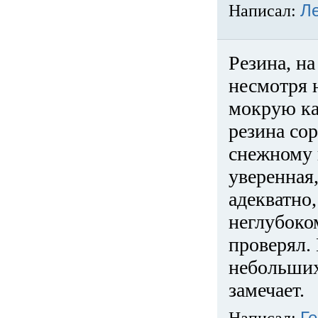
Написал:
Л
Резина, на
несмотря 
мокрую ка
резина сор
снежному 
уверенная
адекватно,
неглубоко
проверял. 
небольших
замечает.