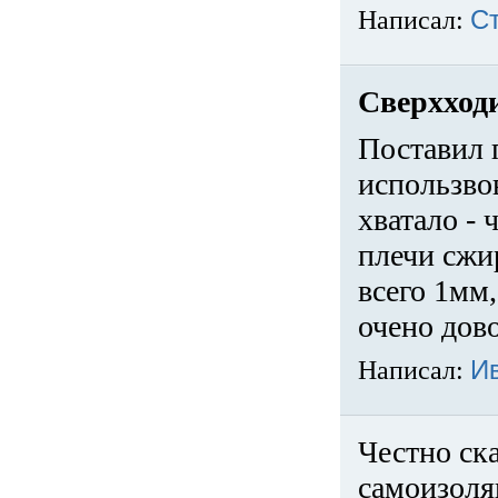
Написал:
С
Сверхход
Поставил 
использвов
хватало -
плечи сжи
всего 1мм,
очено дов
Написал:
И
Честно ска
самоизоля