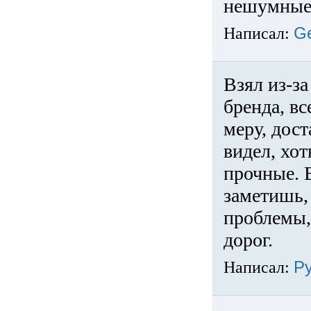
нешумные 
Написал:
G
Взял из-за
бренда, вс
меру, дос
видел, хо
прочные. 
заметишь, 
проблемы,
дорог.
Написал:
Р