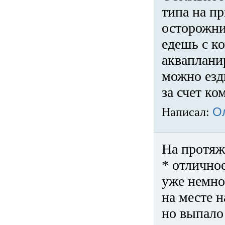
типа на пр
осторожни
едешь с к
акваплани
можно езди
за счет ко
Написал:
О
На протяж
* отличное
уже немно
на месте 
но выпало 