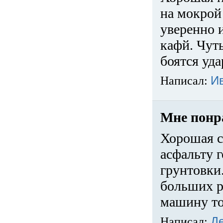
на мокрой
уверенно 
кафй. Чуть
боятся уда
Написал:
И
Мне понр
Хорошая с
асфальту г
грунтовки.
больших ра
машину то
Написал:
Д