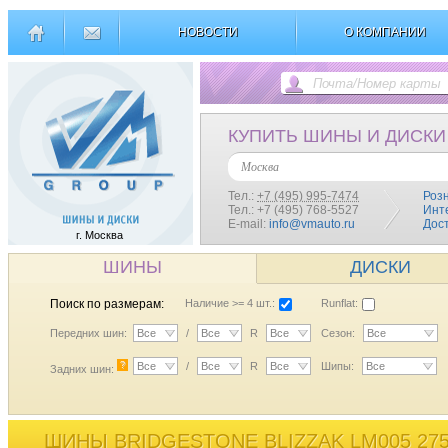
НОВОСТИ
О КОМПАНИИ
КУПИТЬ ШИНЫ И ДИСКИ
Москва
Тел.:
+7 (495) 995-7474
Роз
Тел.: +7 (495) 768-5527
Инт
E-mail:
info@vmauto.ru
Дос
г. Москва
ШИНЫ
ДИСКИ
Поиск по размерам:
Наличие >= 4 шт.:
Runflat:
Передних шин:
Все
/
Все
R
Все
Сезон:
Все
?
Все
/
Все
R
Все
Шипы:
Все
Задних шин:
ШИНЫ BRIDGESTONE BLIZZAK LM005 275