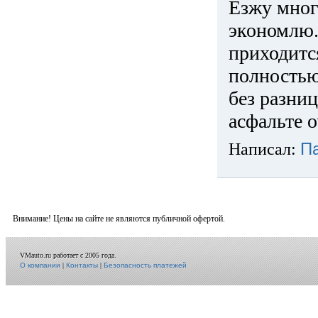
Езжу много
экономлю.
приходится
полностью
без разниц
асфальте о
Написал:
П
Внимание! Цены на сайте не являются публичной офертой.
VMauto.ru работает с 2005 года.
О компании
|
Контакты
|
Безопасность платежей