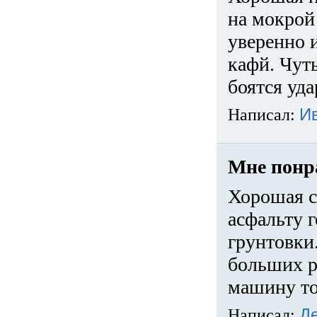
на мокрой
уверенно 
кафй. Чуть
боятся уда
Написал:
И
Мне понр
Хорошая с
асфальту г
грунтовки.
больших ра
машину то
Написал:
Д