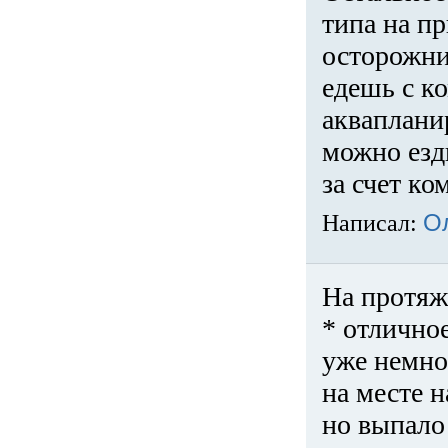
типа на пр
осторожни
едешь с к
акваплани
можно езди
за счет ко
Написал:
О
На протяж
* отличное
уже немно
на месте 
но выпало 