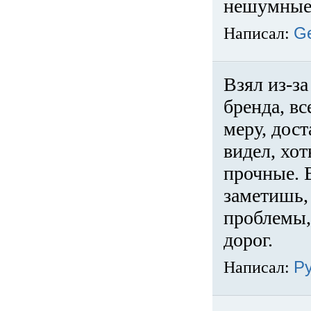
нешумные 
Написал:
G
Взял из-за
бренда, вс
меру, дос
видел, хо
прочные. 
заметишь, 
проблемы,
дорог.
Написал:
Р