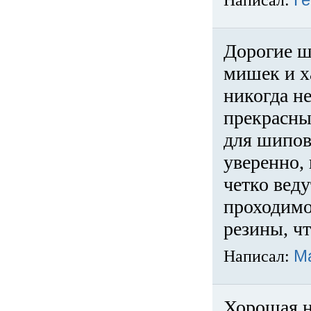
Написал:
Ге
Дорогие ш
мишек и х
никогда не
прекрасны
для шипов
уверенно,
четко веду
проходимо
резины, ч
Написал:
М
Хорошая н