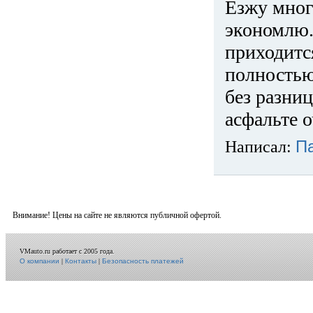
Езжу много
экономлю.
приходится
полностью
без разниц
асфальте о
Написал:
П
Внимание! Цены на сайте не являются публичной офертой.
VMauto.ru работает с 2005 года.
О компании
|
Контакты
|
Безопасность платежей