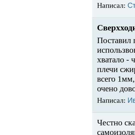
Написал:
С
Сверхход
Поставил 
использвов
хватало -
плечи сжи
всего 1мм,
очено дов
Написал:
И
Честно ска
самоизоля