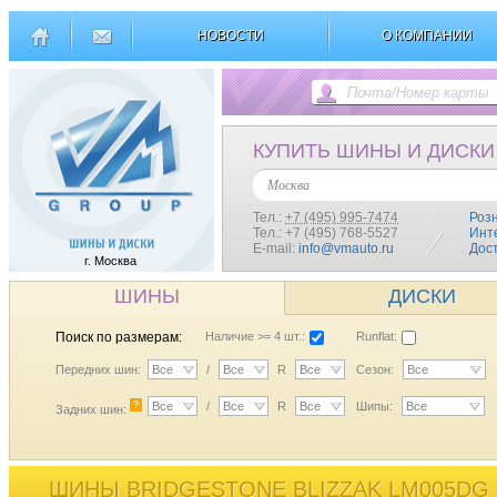
НОВОСТИ
О КОМПАНИИ
КУПИТЬ ШИНЫ И ДИСКИ
Москва
Тел.:
+7 (495) 995-7474
Роз
Тел.: +7 (495) 768-5527
Инт
E-mail:
info@vmauto.ru
Дос
г. Москва
ШИНЫ
ДИСКИ
Поиск по размерам:
Наличие >= 4 шт.:
Runflat:
Передних шин:
Все
/
Все
R
Все
Сезон:
Все
?
Все
/
Все
R
Все
Шипы:
Все
Задних шин:
ШИНЫ BRIDGESTONE BLIZZAK LM005DG 