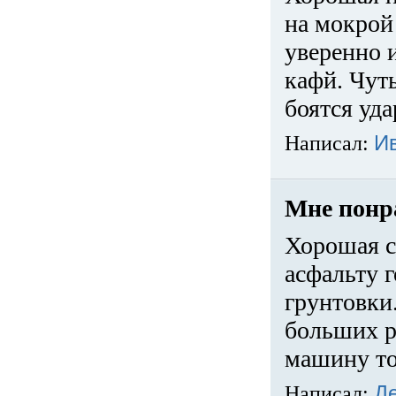
на мокрой
уверенно 
кафй. Чуть
боятся уда
Написал:
И
Мне понр
Хорошая с
асфальту г
грунтовки.
больших ра
машину то
Написал:
Д