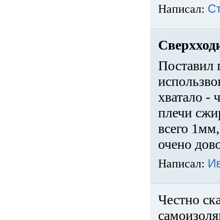
Написал:
С
Сверхход
Поставил 
использвов
хватало -
плечи сжи
всего 1мм,
очено дов
Написал:
И
Честно ска
самоизоля