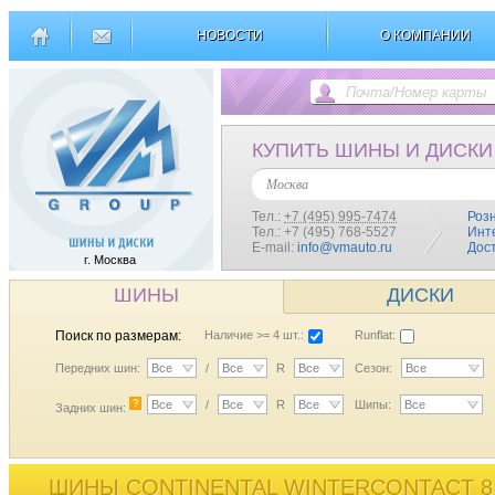
НОВОСТИ
О КОМПАНИИ
КУПИТЬ ШИНЫ И ДИСКИ
Москва
Тел.:
+7 (495) 995-7474
Роз
Тел.: +7 (495) 768-5527
Инт
E-mail:
info@vmauto.ru
Дос
г. Москва
ШИНЫ
ДИСКИ
Поиск по размерам:
Наличие >= 4 шт.:
Runflat:
Передних шин:
Все
/
Все
R
Все
Сезон:
Все
?
Все
/
Все
R
Все
Шипы:
Все
Задних шин:
ШИНЫ CONTINENTAL WINTERCONTACT 8 