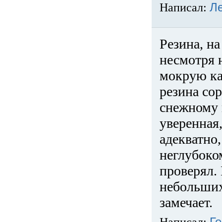
Написал:
Л
Резина, на
несмотря 
мокрую ка
резина сор
снежному 
уверенная
адекватно,
неглубоко
проверял. 
небольших
замечает.