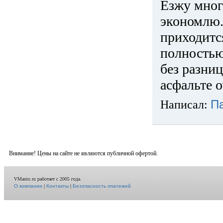
Езжу много
экономлю.
приходится
полностью
без разниц
асфальте о
Написал:
П
Внимание! Цены на сайте не являются публичной офертой.
VMauto.ru работает с 2005 года.
О компании
|
Контакты
|
Безопасность платежей