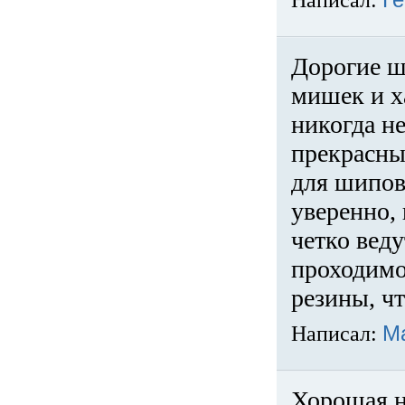
Написал:
Ге
Дорогие ш
мишек и х
никогда не
прекрасны
для шипов
уверенно,
четко веду
проходимо
резины, ч
Написал:
М
Хорошая н