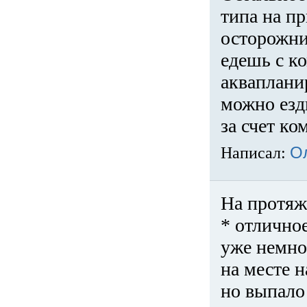
типа на пр
осторожни
едешь с к
акваплани
можно езди
за счет ко
Написал:
О
На протяж
* отличное
уже немно
на месте 
но выпало 