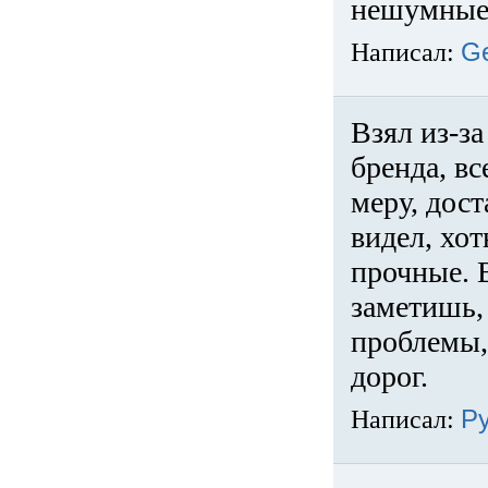
нешумные 
Написал:
G
Взял из-за
бренда, вс
меру, дос
видел, хо
прочные. 
заметишь, 
проблемы,
дорог.
Написал:
Р