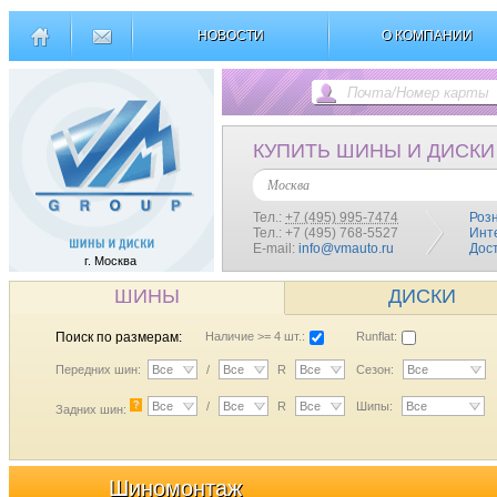
НОВОСТИ
О КОМПАНИИ
КУПИТЬ ШИНЫ И ДИСКИ
Москва
Тел.:
+7 (495) 995-7474
Роз
Тел.: +7 (495) 768-5527
Инт
E-mail:
info@vmauto.ru
Дос
г. Москва
ШИНЫ
ДИСКИ
Поиск по размерам:
Наличие >= 4 шт.:
Runflat:
Передних шин:
Все
/
Все
R
Все
Сезон:
Все
?
Все
/
Все
R
Все
Шипы:
Все
Задних шин:
Шиномонтаж