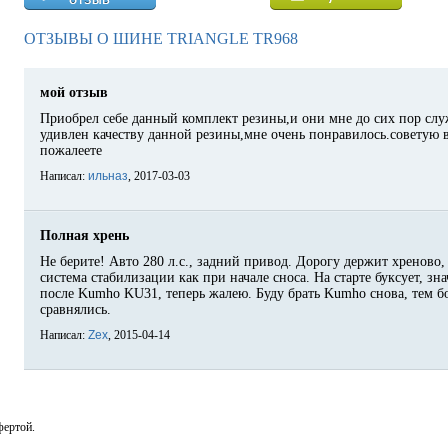
ОТЗЫВЫ О ШИНЕ TRIANGLE TR968
мой отзыв
Приобрел себе данный комплект резины,и они мне до сих пор служ
удивлен качеству данной резины,мне очень понравилось.советую 
пожалеете
Написал:
ильназ
, 2017-03-03
Полная хрень
Не берите! Авто 280 л.с., задний привод. Дорогу держит хреново
система стабилизации как при начале сноса. На старте буксует, зн
после Kumho KU31, теперь жалею. Буду брать Kumho снова, тем б
сравнялись.
Написал:
Zex
, 2015-04-14
фертой.