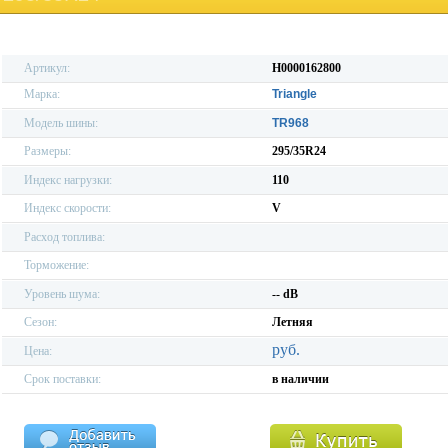
Артикул:
H0000162800
Марка:
Triangle
Модель шины:
TR968
Размеры:
295/35R24
Индекс нагрузки:
110
Индекс скорости:
V
Расход топлива:
Торможение:
Уровень шума:
-- dB
Сезон:
Летняя
руб.
Цена:
Срок поставки:
в наличии