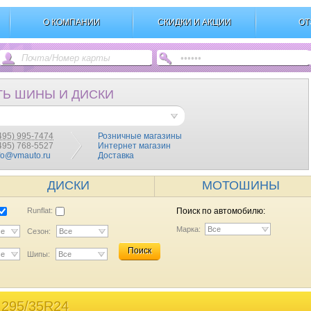
О КОМПАНИИ
СКИДКИ И АКЦИИ
ОТ
ТЬ ШИНЫ И ДИСКИ
495) 995-7474
Розничные магазины
(495) 768-5527
Интернет магазин
fo@vmauto.ru
Доставка
ДИСКИ
МОТОШИНЫ
Runflat:
Поиск по автомобилю:
Марка:
Все
се
Сезон:
Все
Поиск
се
Шипы:
Все
295/35R24