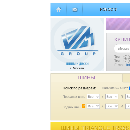
НОВОСТИ
КУПИ
Москва
Тел.:
+7 (
Тел.: +7 
E-mail:
in
г. Москва
ШИНЫ
Поиск по размерам:
Наличие >= 4 шт.:
Передних шин:
Все
/
Все
R
В
?
Все
/
Все
R
В
Задних шин:
ШИНЫ TRIANGLE TR968 