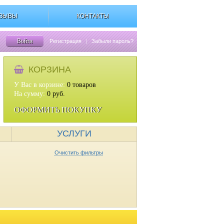
ЗЫВЫ
КОНТАКТЫ
Войти
Регистрация
|
Забыли пароль?
КОРЗИНА
У Вас в корзине:
0
товаров
На сумму:
0
руб.
ОФОРМИТЬ ПОКУПКУ
УСЛУГИ
Очистить фильтры