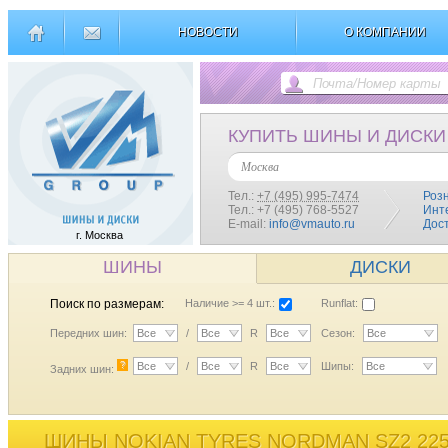
НОВОСТИ
О КОМПАНИИ
КУПИТЬ ШИНЫ И ДИСКИ
Москва
Тел.:
+7 (495) 995-7474
Роз
Тел.: +7 (495) 768-5527
Инт
E-mail:
info@vmauto.ru
Дос
г. Москва
ШИНЫ
ДИСКИ
Поиск по размерам:
Наличие >= 4 шт.:
Runflat:
Передних шин:
Все
/
Все
R
Все
Сезон:
Все
?
Все
/
Все
R
Все
Шипы:
Все
Задних шин:
ШИНЫ NOKIAN TYRES NORDMAN SZ2 225