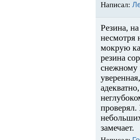
Написал:
Л
Резина, на
несмотря 
мокрую ка
резина сор
снежному 
уверенная
адекватно,
неглубоко
проверял. 
небольших
замечает.