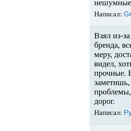
нешумные 
Написал:
G
Взял из-за
бренда, вс
меру, дос
видел, хо
прочные. 
заметишь, 
проблемы,
дорог.
Написал:
Р