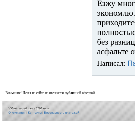
Езжу много
экономлю.
приходится
полностью
без разниц
асфальте о
Написал:
П
Внимание! Цены на сайте не являются публичной офертой.
VMauto.ru работает с 2005 года.
О компании
|
Контакты
|
Безопасность платежей