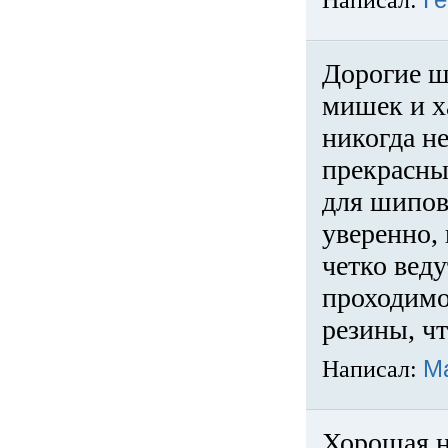
Написал:
Ге
Дорогие ш
мишек и х
никогда не
прекрасны
для шипов
уверенно,
четко веду
проходимо
резины, ч
Написал:
М
Хорошая н