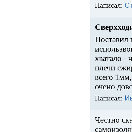
Написал:
С
Сверхход
Поставил 
использвов
хватало -
плечи сжи
всего 1мм,
очено дов
Написал:
И
Честно ска
самоизоля