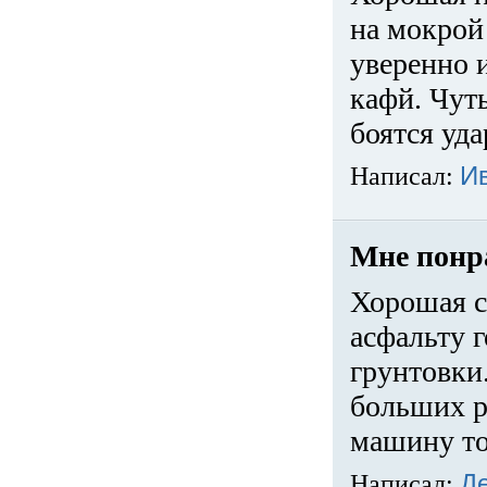
на мокрой
уверенно 
кафй. Чуть
боятся уда
Написал:
И
Мне понр
Хорошая с
асфальту г
грунтовки.
больших ра
машину то
Написал:
Д