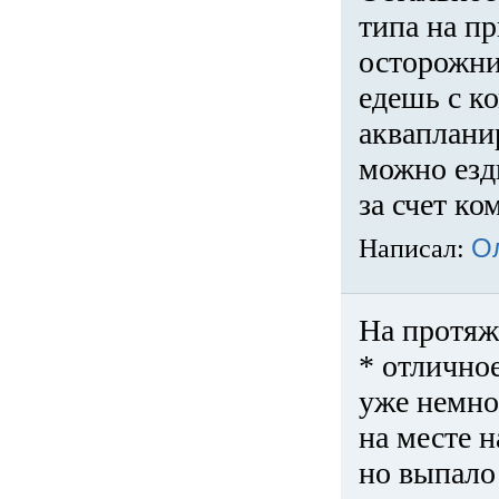
типа на пр
осторожни
едешь с к
акваплани
можно езди
за счет ко
Написал:
О
На протяж
* отличное
уже немно
на месте 
но выпало 