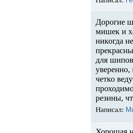
Написал:
Ге
Дорогие ш
мишек и х
никогда не
прекрасны
для шипов
уверенно,
четко веду
проходимо
резины, ч
Написал:
М
Хорошая н