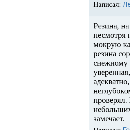
Написал:
Л
Резина, на
несмотря 
мокрую ка
резина сор
снежному 
уверенная
адекватно,
неглубоко
проверял. 
небольших
замечает.