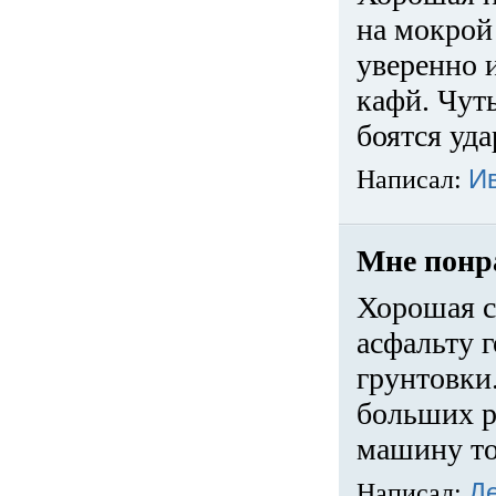
на мокрой
уверенно 
кафй. Чуть
боятся уда
Написал:
И
Мне понр
Хорошая с
асфальту г
грунтовки.
больших ра
машину то
Написал:
Д