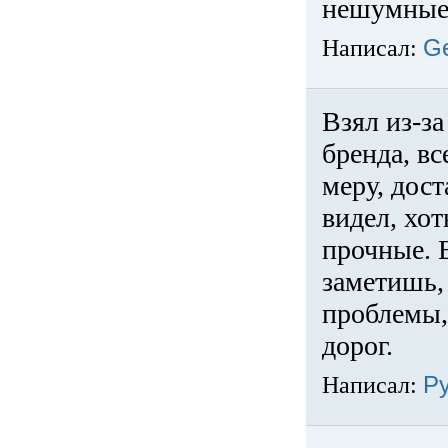
нешумные 
Написал:
G
Взял из-за
бренда, вс
меру, дос
видел, хо
прочные. 
заметишь, 
проблемы,
дорог.
Написал:
Р