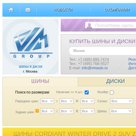
НОВОСТИ
О КОМПАНИИ
КУПИТЬ ШИНЫ И ДИСКИ
Москва
Тел.:
+7 (495) 995-7474
Роз
Тел.: +7 (495) 768-5527
Инт
E-mail:
info@vmauto.ru
Дос
г. Москва
ШИНЫ
ДИСКИ
Поиск по размерам:
Наличие >= 4 шт.:
Runflat:
Передних шин:
Все
/
Все
R
Все
Сезон:
Все
?
Все
/
Все
R
Все
Шипы:
Все
Задних шин:
ШИНЫ CORDIANT WINTER DRIVE 2 SUV 2