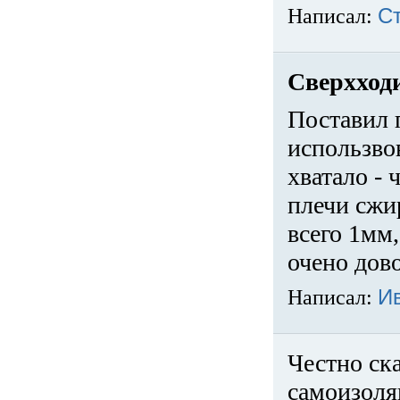
Написал:
С
Сверхход
Поставил 
использвов
хватало -
плечи сжи
всего 1мм,
очено дов
Написал:
И
Честно ска
самоизоля