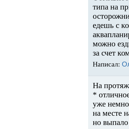
типа на пр
осторожни
едешь с к
акваплани
можно езди
за счет ко
Написал:
О
На протяж
* отличное
уже немно
на месте 
но выпало 