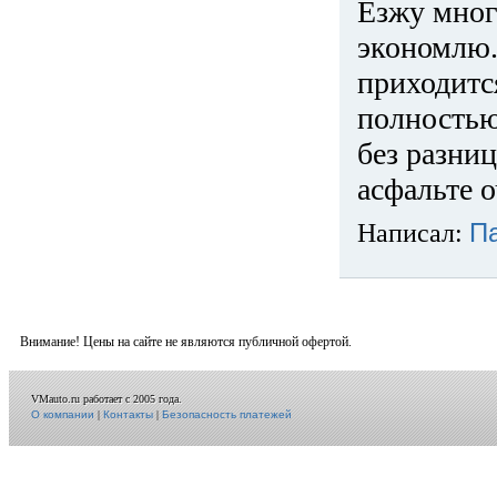
Езжу много
экономлю.
приходится
полностью
без разниц
асфальте о
Написал:
П
Внимание! Цены на сайте не являются публичной офертой.
VMauto.ru работает с 2005 года.
О компании
|
Контакты
|
Безопасность платежей