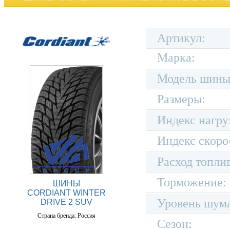
Артикул:
Марка:
Модель шины
Размеры:
Индекс нагру
Индекс скоро
Расход топли
Торможение:
ШИНЫ
CORDIANT WINTER
Уровень шум
DRIVE 2 SUV
Страна бренда: Россия
Сезон: