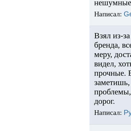
нешумные 
Написал:
G
Взял из-за
бренда, вс
меру, дос
видел, хо
прочные. 
заметишь, 
проблемы,
дорог.
Написал:
Р