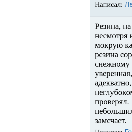
Написал:
Л
Резина, на
несмотря 
мокрую ка
резина сор
снежному 
уверенная
адекватно,
неглубоко
проверял. 
небольших
замечает.