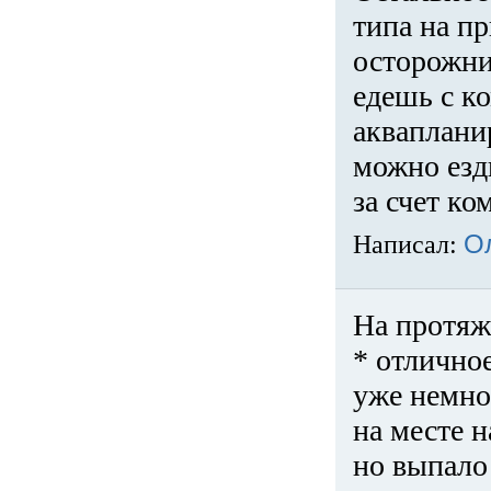
типа на пр
осторожни
едешь с к
акваплани
можно езди
за счет ко
Написал:
О
На протяж
* отличное
уже немно
на месте 
но выпало 