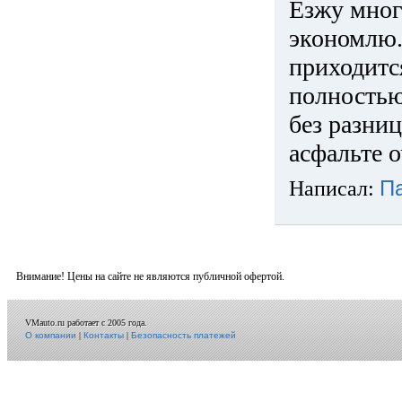
Езжу много
экономлю.
приходится
полностью
без разниц
асфальте о
Написал:
П
Внимание! Цены на сайте не являются публичной офертой.
VMauto.ru работает с 2005 года.
О компании
|
Контакты
|
Безопасность платежей