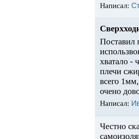
Написал:
С
Сверхход
Поставил 
использвов
хватало -
плечи сжи
всего 1мм,
очено дов
Написал:
И
Честно ска
самоизоля