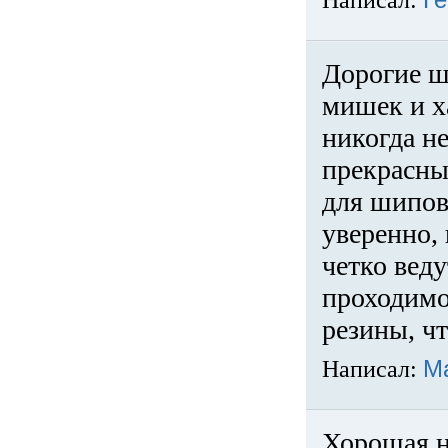
Написал:
Ге
Дорогие ш
мишек и х
никогда не
прекрасны
для шипов
уверенно,
четко веду
проходимо
резины, ч
Написал:
М
Хорошая н