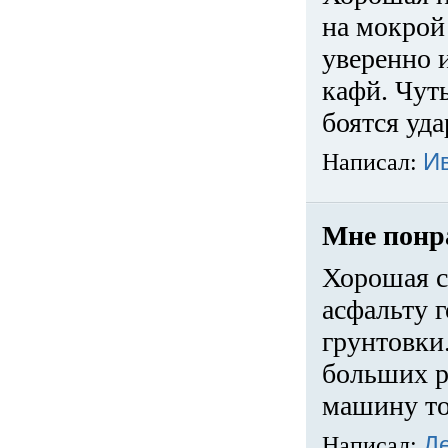
на мокрой
уверенно 
кафй. Чуть
боятся уда
Написал:
И
Мне понр
Хорошая с
асфальту г
грунтовки.
больших ра
машину то
Написал:
Д