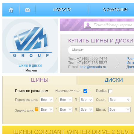
НОВОСТИ
О КОМПАНИИ
КУПИТЬ ШИНЫ И ДИСКИ
Москва
Тел.:
+7 (495) 995-7474
Роз
Тел.: +7 (495) 768-5527
Инт
E-mail:
info@vmauto.ru
Дос
г. Москва
ШИНЫ
ДИСКИ
Поиск по размерам:
Наличие >= 4 шт.:
Runflat:
Передних шин:
Все
/
Все
R
Все
Сезон:
Все
?
Все
/
Все
R
Все
Шипы:
Все
Задних шин:
ШИНЫ CORDIANT WINTER DRIVE 2 SUV 2