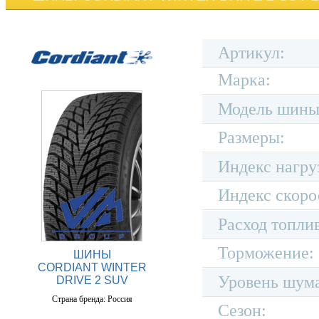
Артикул:
Марка:
Модель шины
Размеры:
Индекс нагру
Индекс скоро
Расход топли
Торможение:
ШИНЫ
CORDIANT WINTER
Уровень шум
DRIVE 2 SUV
Страна бренда: Россия
Сезон: