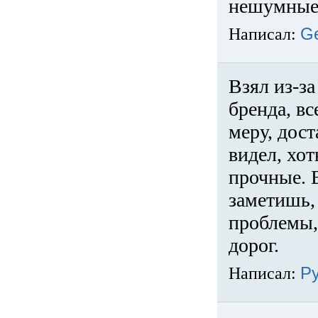
нешумные 
Написал:
G
Взял из-за
бренда, вс
меру, дос
видел, хо
прочные. 
заметишь, 
проблемы,
дорог.
Написал:
Р