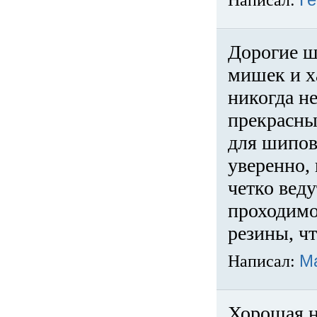
Написал:
Ге
Дорогие ш
мишек и х
никогда не
прекрасны
для шипов
уверенно,
четко веду
проходимо
резины, ч
Написал:
М
Хорошая н