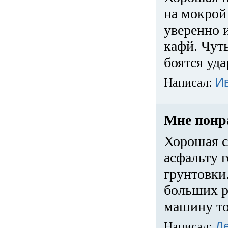
на мокрой
уверенно 
кафй. Чуть
боятся уда
Написал:
И
Мне понр
Хорошая с
асфальту г
грунтовки.
больших ра
машину то
Написал:
Д