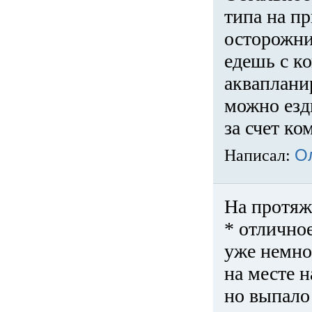
типа на пр
осторожни
едешь с к
акваплани
можно езди
за счет ко
Написал:
О
На протяж
* отличное
уже немно
на месте 
но выпало 