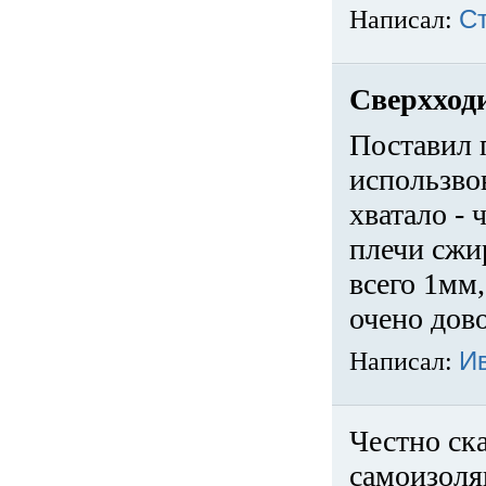
Написал:
С
Сверхход
Поставил 
использвов
хватало -
плечи сжи
всего 1мм,
очено дов
Написал:
И
Честно ска
самоизоля