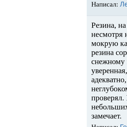
Написал:
Л
Резина, на
несмотря 
мокрую ка
резина сор
снежному 
уверенная
адекватно,
неглубоко
проверял. 
небольших
замечает.