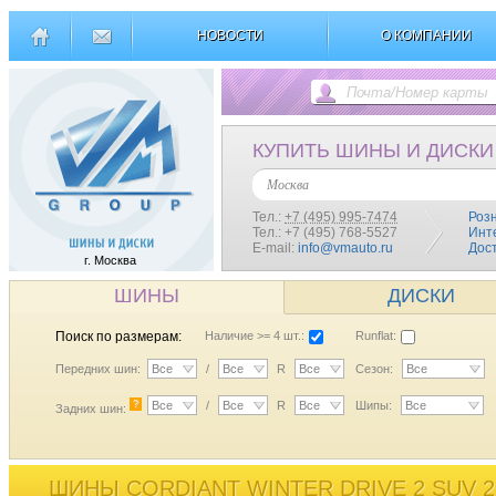
НОВОСТИ
О КОМПАНИИ
КУПИТЬ ШИНЫ И ДИСКИ
Москва
Тел.:
+7 (495) 995-7474
Роз
Тел.: +7 (495) 768-5527
Инт
E-mail:
info@vmauto.ru
Дос
г. Москва
ШИНЫ
ДИСКИ
Поиск по размерам:
Наличие >= 4 шт.:
Runflat:
Передних шин:
Все
/
Все
R
Все
Сезон:
Все
?
Все
/
Все
R
Все
Шипы:
Все
Задних шин:
ШИНЫ CORDIANT WINTER DRIVE 2 SUV 2