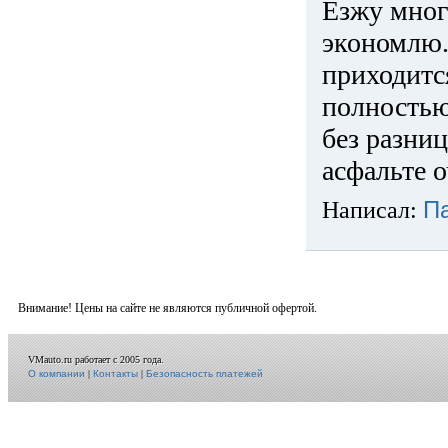
Езжу много
экономлю.
приходится
полностью
без разниц
асфальте о
Написал:
П
Внимание! Цены на сайте не являются публичной офертой.
VMauto.ru работает с 2005 года.
О компании
|
Контакты
|
Безопасность платежей