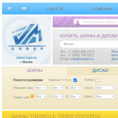
НОВОСТИ
О КОМПАНИИ
КУПИТЬ ШИНЫ И ДИСКИ
Москва
Тел.:
+7 (495) 995-7474
Роз
Тел.: +7 (495) 768-5527
Инт
E-mail:
info@vmauto.ru
Дос
г. Москва
ШИНЫ
ДИСКИ
Поиск по размерам:
Наличие >= 4 шт.:
Runflat:
Передних шин:
Все
/
Все
R
Все
Сезон:
Все
?
Все
/
Все
R
Все
Шипы:
Все
Задних шин:
ШИНЫ TRIANGLE TR968 255/50R18