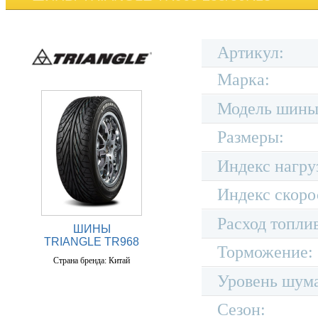
Артикул:
Марка:
Модель шины
Размеры:
Индекс нагру
Индекс скоро
Расход топли
ШИНЫ
TRIANGLE TR968
Торможение:
Страна бренда: Китай
Уровень шум
Сезон: