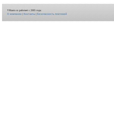
VMauto.ru работает с 2005 года.
О компании
|
Контакты
|
Безопасность платежей