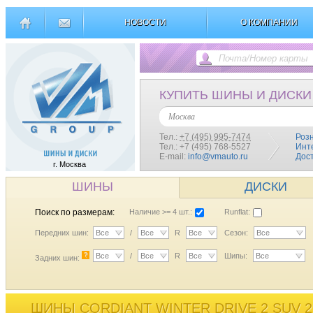
НОВОСТИ
О КОМПАНИИ
КУПИТЬ ШИНЫ И ДИСКИ
Москва
Тел.:
+7 (495) 995-7474
Роз
Тел.: +7 (495) 768-5527
Инт
E-mail:
info@vmauto.ru
Дос
г. Москва
ШИНЫ
ДИСКИ
Поиск по размерам:
Наличие >= 4 шт.:
Runflat:
Передних шин:
Все
/
Все
R
Все
Сезон:
Все
?
Все
/
Все
R
Все
Шипы:
Все
Задних шин:
ШИНЫ CORDIANT WINTER DRIVE 2 SUV 2