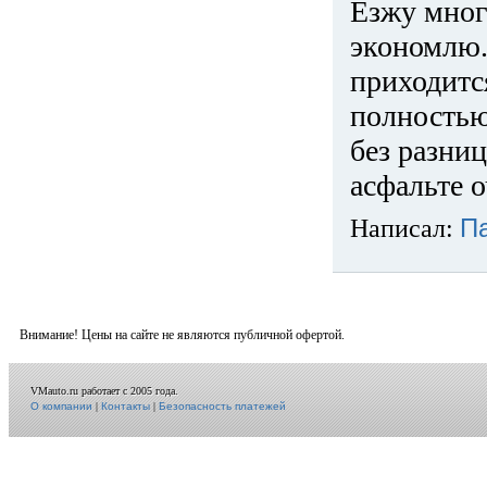
Езжу много
экономлю.
приходится
полностью
без разниц
асфальте о
Написал:
П
Внимание! Цены на сайте не являются публичной офертой.
VMauto.ru работает с 2005 года.
О компании
|
Контакты
|
Безопасность платежей