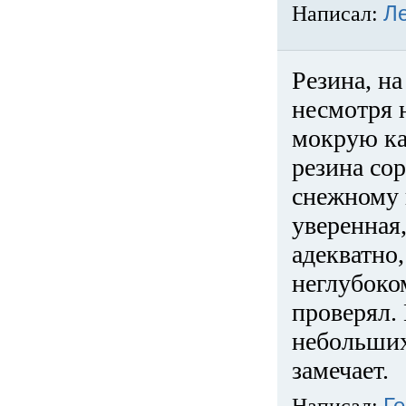
Написал:
Л
Резина, на
несмотря 
мокрую ка
резина сор
снежному 
уверенная
адекватно,
неглубоко
проверял. 
небольших
замечает.