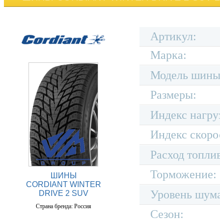
Артикул:
Марка:
Модель шины
Размеры:
Индекс нагру
Индекс скоро
Расход топли
Торможение:
ШИНЫ
CORDIANT WINTER
Уровень шум
DRIVE 2 SUV
Страна бренда: Россия
Сезон: