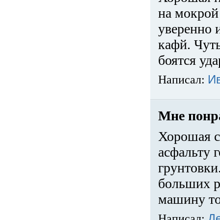
на мокрой
уверенно 
кафй. Чуть
боятся уда
Написал:
И
Мне понр
Хорошая с
асфальту г
грунтовки.
больших ра
машину то
Написал:
Д