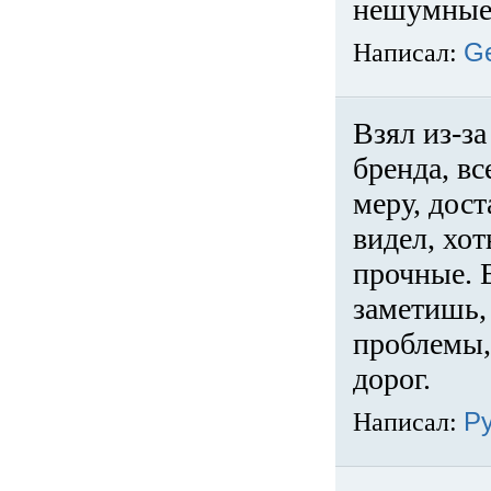
нешумные 
Написал:
G
Взял из-за
бренда, вс
меру, дос
видел, хо
прочные. 
заметишь, 
проблемы,
дорог.
Написал:
Р