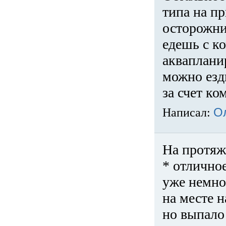
типа на пр
осторожни
едешь с к
акваплани
можно езди
за счет ко
Написал:
О
На протяж
* отличное
уже немно
на месте 
но выпало 