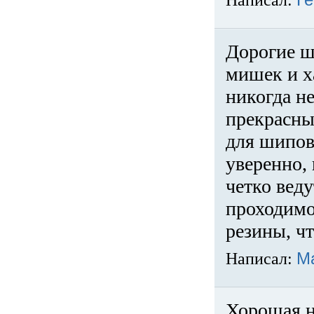
Написал:
Ге
Дорогие ш
мишек и х
никогда не
прекрасны
для шипов
уверенно,
четко веду
проходимо
резины, ч
Написал:
М
Хорошая н