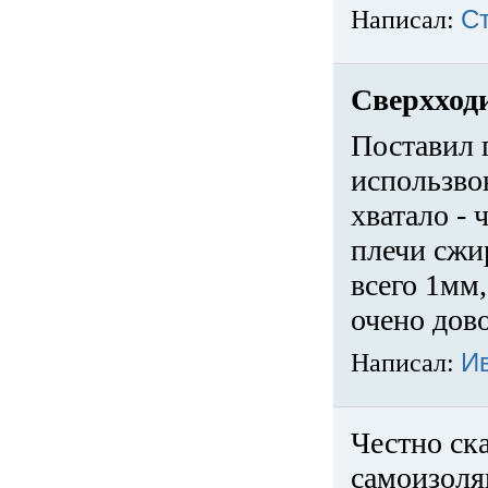
Написал:
С
Сверхход
Поставил 
использвов
хватало -
плечи сжи
всего 1мм,
очено дов
Написал:
И
Честно ска
самоизоля