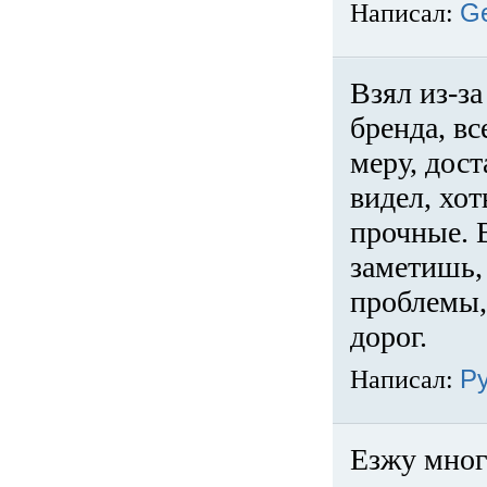
Написал:
G
Взял из-за
бренда, вс
меру, дос
видел, хо
прочные. 
заметишь, 
проблемы,
дорог.
Написал:
Р
Езжу много