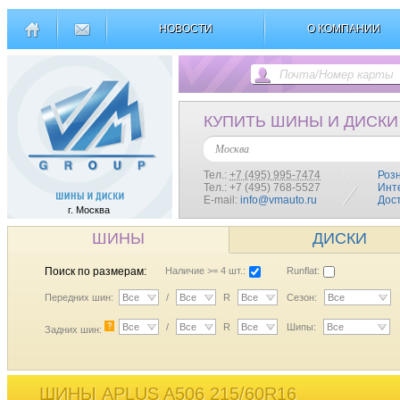
НОВОСТИ
О КОМПАНИИ
КУПИТЬ ШИНЫ И ДИСКИ
Москва
Тел.:
+7 (495) 995-7474
Роз
Тел.: +7 (495) 768-5527
Инт
E-mail:
info@vmauto.ru
Дос
г. Москва
ШИНЫ
ДИСКИ
Поиск по размерам:
Наличие >= 4 шт.:
Runflat:
Передних шин:
Все
/
Все
R
Все
Сезон:
Все
?
Все
/
Все
R
Все
Шипы:
Все
Задних шин:
ШИНЫ APLUS A506 215/60R16