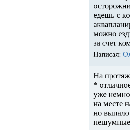
осторожни
едешь с к
акваплани
можно езди
за счет ко
Написал:
О
На протяж
* отличное
уже немно
на месте 
но выпало 
нешумные 