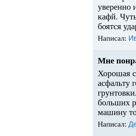
уверенно 
кафй. Чуть
боятся уда
Написал:
И
Мне понр
Хорошая с
асфальту г
грунтовки.
больших ра
машину то
Написал:
Д