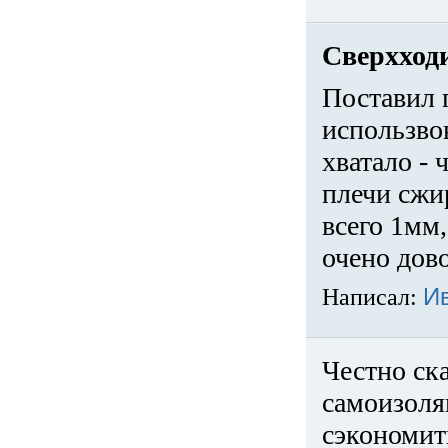
Сверхход
Поставил 
использвов
хватало -
плечи сжи
всего 1мм,
очено дов
Написал:
И
Честно ска
самоизоля
сэкономит