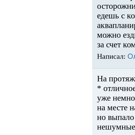
осторожни
едешь с к
акваплани
можно езди
за счет ко
Написал:
О
На протяж
* отличное
уже немно
на месте 
но выпало 
нешумные 