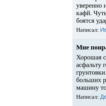
уверенно 
кафй. Чуть
боятся уда
Написал:
И
Мне понр
Хорошая с
асфальту г
грунтовки.
больших ра
машину то
Написал:
Д