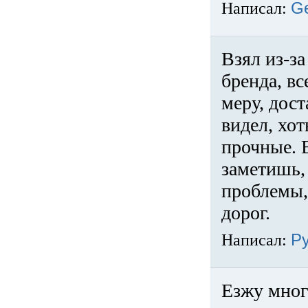
Написал:
G
Взял из-за
бренда, вс
меру, дос
видел, хо
прочные. 
заметишь, 
проблемы,
дорог.
Написал:
Р
Езжу много