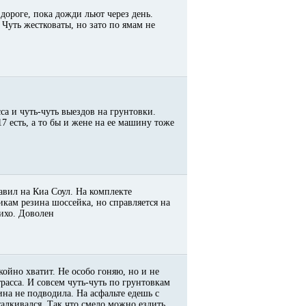
дороге, пока дожди льют через день.
 Чуть жестковаты, но зато по ямам не
са и чуть-чуть выездов на грунтовки.
7 есть, а то бы и жене на ее машину тоже
авил на Киа Соул. На комплекте
икам резина шоссейка, но справляется на
тихо. Доволен
койно хватит. Не особо гоняю, но и не
расса. И совсем чуть-чуть по грунтовкам
на не подводила. На асфальте едешь с
алкивался. Так что смело можно ездить