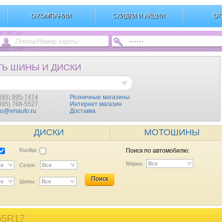
О КОМПАНИИ
СКИДКИ И АКЦИИ
ОТ
ТЬ ШИНЫ И ДИСКИ
495) 995-7474
Розничные магазины
(495) 768-5527
Интернет магазин
fo@vmauto.ru
Доставка
ДИСКИ
МОТОШИНЫ
Runflat:
Поиск по автомобилю:
Марка:
Все
се
Сезон:
Все
Поиск
се
Шипы:
Все
65R17