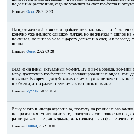
на дальние расстояния, езда не утомляет за счет комфорта и отсут
Написал:
Олег
, 2022-03-23
На протяжении 3 сезонов и проблем не было замечено: * отличное
конечно уже немного слишком мягкая, но не жвачка) * шипов на 
не считал, но выпало мало * дорогу держат и в снег, и в гололед.
шипы.
Написал:
Gena
, 2022-09-28
Взял из-за цены, актуальный момент. Ну и из-за бренда, все-таки
меру, достаточно комфортная. Аквапланирования не видел, хоть 
прочные. Во время дождей каждую яму в лужах не заметишь, но с 
проблемы, а это радует с учетом состояния наших дорог.
Написал:
Руслан
, 2022-04-28
Езжу много и иногда агрессивно, поэтому на резине не экономлю.
не приходится тупить на дороге, поведение авто полностью предс
разницы, хоть снег, хоть дождь, хоть гололед. На асфальте очень 
Написал:
Павел
, 2022-10-01