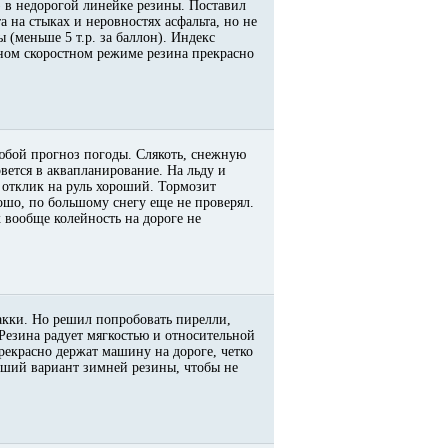
) в недорогой линейке резины. Поставил
а на стыках и неровностях асфальта, но не
 (меньше 5 т.р. за баллон). Индекс
ьном скоростном режиме резина прекрасно
любой прогноз погоды. Слякоть, снежную
вется в аквапланирование. На льду и
 отклик на руль хороший. Тормозит
рошо, по большому снегу еще не проверял.
х вообще колейность на дороге не
кки. Но решил попробовать пирелли,
 Резина радует мягкостью и относительной
екрасно держат машину на дороге, четко
роший вариант зимней резины, чтобы не