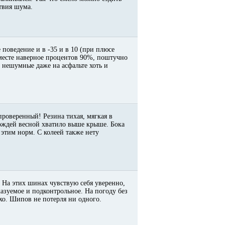
ствия шума.
 поведение и в -35 и в 10 (при плюсе
месте наверное процентов 90%, поштучно
 * нешумные даже на асфальте хоть и
 проверенный! Резина тихая, мягкая в
дождей весной хватило выше крыше. Бока
этим норм. С колеей также нету
 На этих шинах чувствую себя уверенно,
казуемое и подконтрольное. На погоду без
тихо. Шипов не потерля ни одного.