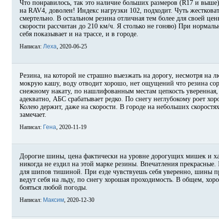
Что понравилось, так это наличие больших размеров (R17 и выше
на RAV4, доволен! Индекс нагрузки 102, подходит. Чуть жестковат
смертельно. В остальном резина отличная тем более для своей цены
скорости рассчитан до 210 км/ч. Я столько не гоняю) При нормал
себя показывает и на трассе, и в городе.
Написал:
Леха
, 2020-06-25
Резина, на которой не страшно выезжать на дорогу, несмотря на 
мокрую кашу, воду отводит хорошо, нет ощущений что резина сор
снежному накату, по нашлифованным местам цепкость уверенная,
адекватно, АБС срабатывает редко. По снегу неглубокому роет хо
Колею держит, даже на скорости. В городе на небольших скоростя
замечает.
Написал:
Гена
, 2020-11-19
Дорогие шины, цена фактически на уровне дорогущих мишек и ха
никогда не ездил на этой марке резины. Впечатления прекрасные.
для шипов тишиной. При езде чувствуешь себя уверенно, шины пр
ведут себя на льду, по снегу хорошая проходимость. В общем, хо
бояться любой погоды.
Написал:
Максим
, 2020-12-30