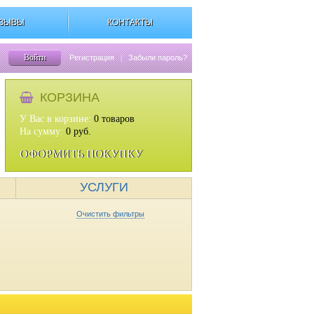
ЗЫВЫ
КОНТАКТЫ
Войти
Регистрация
|
Забыли пароль?
КОРЗИНА
У Вас в корзине:
0
товаров
На сумму:
0
руб.
ОФОРМИТЬ ПОКУПКУ
УСЛУГИ
Очистить фильтры