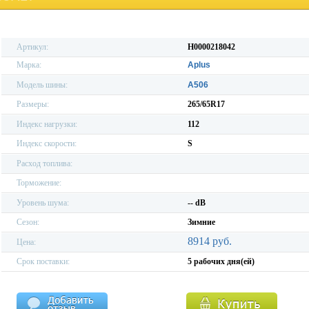
Артикул:
H0000218042
Марка:
Aplus
Модель шины:
A506
Размеры:
265/65R17
Индекс нагрузки:
112
Индекс скорости:
S
Расход топлива:
Торможение:
Уровень шума:
-- dB
Сезон:
Зимние
8914 руб.
Цена:
Срок поставки:
5 рабочих дня(ей)