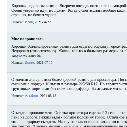
Хорошая недорогая резина. Впервую очередь оценил ее на мокрой 
Очень уверенно идут по лужам! Когда сухой асфальт вообще кафй.
страшно, не боятся ударов.
Написал:
Иван
, 2021-04-22
Мне понравилась
Хорошая сбалансированная резина для езды по асфальту город/трас
Недорогая (относительно). Жалко, только в больших размерах от r1
такую же взял бы
Написал:
Денис
, 2021-07-15
Отличная альтернатива более дорогой резине для кроссовера. Пост
сэкономил порядка 10 тысяч в размере 225/50 R17. По характерист
грунтовках норм если без сложного оффроад. На асфальте мягко, 
Написал:
Альберт
, 2021-08-18
Отъездил прошлое лето. Остатка протектора еще на 2-3 сезона спо
пенс на дороге. Режим езды - больше половину город. Остальное т
типа на природу съездить. На грунтовках осторожничаю, но и рези
комфортом. В колеях машину не водит, с аквапланированием не ст