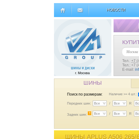
НОВОСТИ
КУПИ
Москва
Тел.:
+7 (
Тел.: +7 
E-mail:
in
г. Москва
ШИНЫ
Поиск по размерам:
Наличие >= 4 шт.:
Передних шин:
Все
/
Все
R
В
?
Все
/
Все
R
В
Задних шин:
ШИНЫ APLUS A506 265/