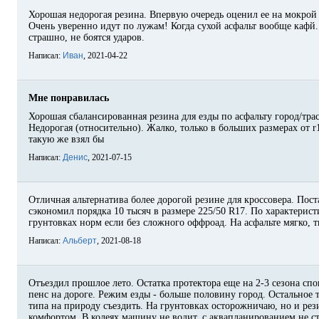
Хорошая недорогая резина. Впервую очередь оценил ее на мокрой 
Очень уверенно идут по лужам! Когда сухой асфальт вообще кафй.
страшно, не боятся ударов.
Написал:
Иван
, 2021-04-22
Мне понравилась
Хорошая сбалансированная резина для езды по асфальту город/трас
Недорогая (относительно). Жалко, только в больших размерах от r1
такую же взял бы
Написал:
Денис
, 2021-07-15
Отличная альтернатива более дорогой резине для кроссовера. Пост
сэкономил порядка 10 тысяч в размере 225/50 R17. По характерист
грунтовках норм если без сложного оффроад. На асфальте мягко, 
Написал:
Альберт
, 2021-08-18
Отъездил прошлое лето. Остатка протектора еще на 2-3 сезона спо
пенс на дороге. Режим езды - больше половину город. Остальное т
типа на природу съездить. На грунтовках осторожничаю, но и рези
комфортом. В колеях машину не водит, с аквапланированием не ст