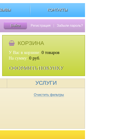
ЗЫВЫ
КОНТАКТЫ
Войти
Регистрация
|
Забыли пароль?
КОРЗИНА
У Вас в корзине:
0
товаров
На сумму:
0
руб.
ОФОРМИТЬ ПОКУПКУ
УСЛУГИ
Очистить фильтры