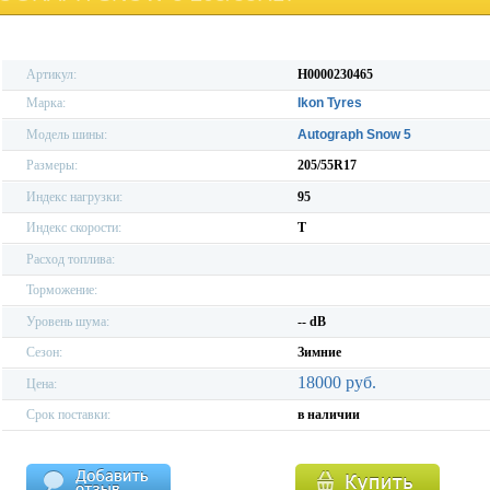
Артикул:
H0000230465
Марка:
Ikon Tyres
Модель шины:
Autograph Snow 5
Размеры:
205/55R17
Индекс нагрузки:
95
Индекс скорости:
T
Расход топлива:
Торможение:
Уровень шума:
-- dB
Сезон:
Зимние
18000 руб.
Цена:
Срок поставки:
в наличии