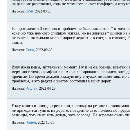
на дальние расстояния, езда не утомляет за счет комфорта и отсут
Написал:
Олег
, 2022-03-23
На протяжении 3 сезонов и проблем не было замечено: * отличное
конечно уже немного слишком мягкая, но не жвачка) * шипов на 
не считал, но выпало мало * дорогу держат и в снег, и в гололед.
шипы.
Написал:
Gena
, 2022-09-28
Взял из-за цены, актуальный момент. Ну и из-за бренда, все-таки
меру, достаточно комфортная. Аквапланирования не видел, хоть 
прочные. Во время дождей каждую яму в лужах не заметишь, но с 
проблемы, а это радует с учетом состояния наших дорог.
Написал:
Руслан
, 2022-04-28
Езжу много и иногда агрессивно, поэтому на резине не экономлю.
не приходится тупить на дороге, поведение авто полностью предс
разницы, хоть снег, хоть дождь, хоть гололед. На асфальте очень 
Написал:
Павел
, 2022-10-01