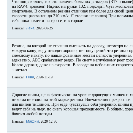
Что понравилось, так это наличие больших размеров (R17 и выше
на RAV4, доволен! Индекс нагрузки 102, подходит. Чуть жестковат
смертельно. В остальном резина отличная тем более для своей цены
скорости рассчитан до 210 км/ч. Я столько не гоняю) При нормал
себя показывает и на трассе, и в городе.
Написал:
Леха
, 2020-06-25
Резина, на которой не страшно выезжать на дорогу, несмотря на 
мокрую кашу, воду отводит хорошо, нет ощущений что резина сор
снежному накату, по нашлифованным местам цепкость уверенная,
адекватно, АБС срабатывает редко. По снегу неглубокому роет хо
Колею держит, даже на скорости. В городе на небольших скоростя
замечает.
Написал:
Гена
, 2020-11-19
Дорогие шины, цена фактически на уровне дорогущих мишек и ха
никогда не ездил на этой марке резины. Впечатления прекрасные.
для шипов тишиной. При езде чувствуешь себя уверенно, шины пр
ведут себя на льду, по снегу хорошая проходимость. В общем, хо
бояться любой погоды.
Написал:
Максим
, 2020-12-30