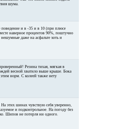
ствия шума.
 поведение и в -35 и в 10 (при плюсе
месте наверное процентов 90%, поштучно
 * нешумные даже на асфальте хоть и
 проверенный! Резина тихая, мягкая в
дождей весной хватило выше крыше. Бока
этим норм. С колеей также нету
 На этих шинах чувствую себя уверенно,
казуемое и подконтрольное. На погоду без
тихо. Шипов не потерля ни одного.