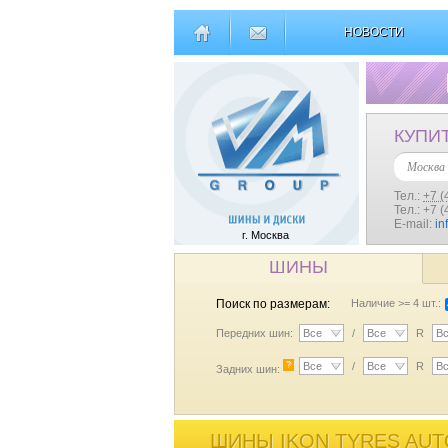
НОВОСТИ
КУПИ
Москва
Тел.:
+7 (
Тел.: +7 
E-mail:
in
г. Москва
ШИНЫ
Поиск по размерам:
Наличие >= 4 шт.:
Передних шин:
Все
/
Все
R
В
?
Все
/
Все
R
В
Задних шин:
ШИНЫ IKON TYRES AUT