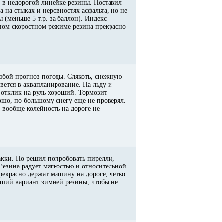
) в недорогой линейке резины. Поставил
а на стыках и неровностях асфальта, но не
 (меньше 5 т.р. за баллон). Индекс
ьном скоростном режиме резина прекрасно
любой прогноз погоды. Слякоть, снежную
вется в аквапланирование. На льду и
 отклик на руль хороший. Тормозит
рошо, по большому снегу еще не проверял.
х вообще колейность на дороге не
кки. Но решил попробовать пирелли,
 Резина радует мягкостью и относительной
екрасно держат машину на дороге, четко
роший вариант зимней резины, чтобы не