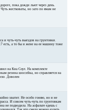
дороге, пока дожди льют через день.
 Чуть жестковаты, но зато по ямам не
са и чуть-чуть выездов на грунтовки.
7 есть, а то бы и жене на ее машину тоже
авил на Киа Соул. На комплекте
икам резина шоссейка, но справляется на
тихо. Доволен
койно хватит. Не особо гоняю, но и не
расса. И совсем чуть-чуть по грунтовкам
на не подводила. На асфальте едешь с
алкивался. Так что смело можно ездить