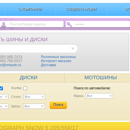
О КОМПАНИИ
СКИДКИ И АКЦИИ
ОТ
ТЬ ШИНЫ И ДИСКИ
495) 995-7474
Розничные магазины
(495) 768-5527
Интернет магазин
fo@vmauto.ru
Доставка
ДИСКИ
МОТОШИНЫ
Runflat:
Поиск по автомобилю:
Марка:
Все
се
Сезон:
Все
Поиск
се
Шипы:
Все
OGRAPH SNOW 5 205/55R17