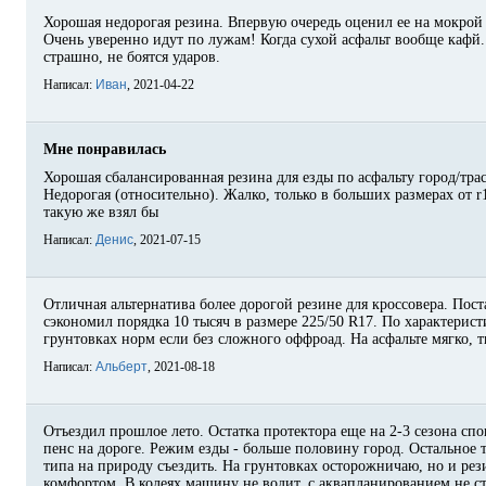
Хорошая недорогая резина. Впервую очередь оценил ее на мокрой 
Очень уверенно идут по лужам! Когда сухой асфальт вообще кафй.
страшно, не боятся ударов.
Написал:
Иван
, 2021-04-22
Мне понравилась
Хорошая сбалансированная резина для езды по асфальту город/трас
Недорогая (относительно). Жалко, только в больших размерах от r1
такую же взял бы
Написал:
Денис
, 2021-07-15
Отличная альтернатива более дорогой резине для кроссовера. Пост
сэкономил порядка 10 тысяч в размере 225/50 R17. По характерист
грунтовках норм если без сложного оффроад. На асфальте мягко, 
Написал:
Альберт
, 2021-08-18
Отъездил прошлое лето. Остатка протектора еще на 2-3 сезона спо
пенс на дороге. Режим езды - больше половину город. Остальное т
типа на природу съездить. На грунтовках осторожничаю, но и рези
комфортом. В колеях машину не водит, с аквапланированием не ст