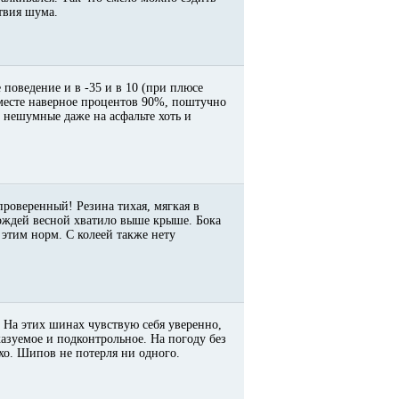
ствия шума.
 поведение и в -35 и в 10 (при плюсе
месте наверное процентов 90%, поштучно
 * нешумные даже на асфальте хоть и
 проверенный! Резина тихая, мягкая в
дождей весной хватило выше крыше. Бока
этим норм. С колеей также нету
 На этих шинах чувствую себя уверенно,
казуемое и подконтрольное. На погоду без
тихо. Шипов не потерля ни одного.