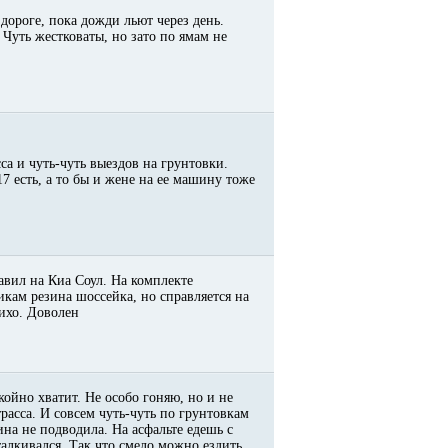
дороге, пока дожди льют через день.
 Чуть жестковаты, но зато по ямам не
са и чуть-чуть выездов на грунтовки.
7 есть, а то бы и жене на ее машину тоже
авил на Киа Соул. На комплекте
икам резина шоссейка, но справляется на
тихо. Доволен
койно хватит. Не особо гоняю, но и не
расса. И совсем чуть-чуть по грунтовкам
на не подводила. На асфальте едешь с
алкивался. Так что смело можно ездить