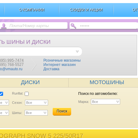
О КОМПАНИИ
СКИДКИ И АКЦИИ
ОТ
ТЬ ШИНЫ И ДИСКИ
495) 995-7474
Розничные магазины
(495) 768-5527
Интернет магазин
fo@vmauto.ru
Доставка
ДИСКИ
МОТОШИНЫ
Runflat:
Поиск по автомобилю:
Марка:
Все
се
Сезон:
Все
Поиск
се
Шипы:
Все
OGRAPH SNOW 5 225/50R17