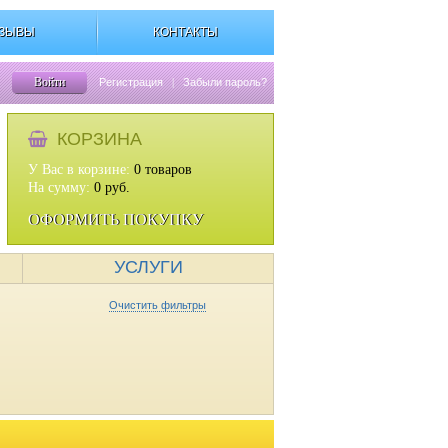
ЗЫВЫ
КОНТАКТЫ
Войти
Регистрация
|
Забыли пароль?
КОРЗИНА
У Вас в корзине:
0
товаров
На сумму:
0
руб.
ОФОРМИТЬ ПОКУПКУ
УСЛУГИ
Очистить фильтры