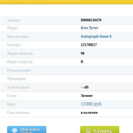
Артикул:
H0000230470
Марка:
Ikon Tyres
Модель шины:
Autograph Snow 5
Размеры:
225/50R17
Индекс нагрузки:
98
Индекс скорости:
R
Расход топлива:
Торможение:
Уровень шума:
-- dB
Сезон:
Зимние
13300 руб.
Цена:
Срок поставки:
в наличии