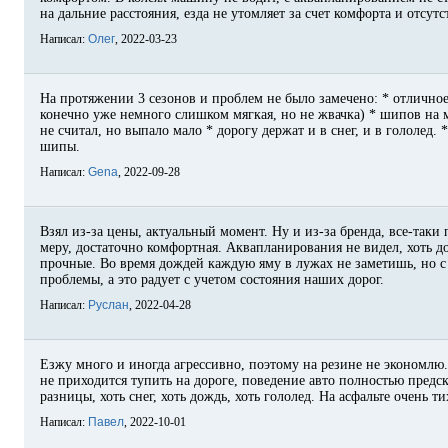
на дальние расстояния, езда не утомляет за счет комфорта и отсут
Написал:
Олег
, 2022-03-23
На протяжении 3 сезонов и проблем не было замечено: * отличное
конечно уже немного слишком мягкая, но не жвачка) * шипов на 
не считал, но выпало мало * дорогу держат и в снег, и в гололед.
шипы.
Написал:
Gena
, 2022-09-28
Взял из-за цены, актуальный момент. Ну и из-за бренда, все-таки
меру, достаточно комфортная. Аквапланирования не видел, хоть 
прочные. Во время дождей каждую яму в лужах не заметишь, но с 
проблемы, а это радует с учетом состояния наших дорог.
Написал:
Руслан
, 2022-04-28
Езжу много и иногда агрессивно, поэтому на резине не экономлю.
не приходится тупить на дороге, поведение авто полностью предс
разницы, хоть снег, хоть дождь, хоть гололед. На асфальте очень 
Написал:
Павел
, 2022-10-01