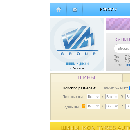
НОВОСТИ
КУПИ
Москва
Тел.:
+7 (
Тел.: +7 
E-mail:
in
г. Москва
ШИНЫ
Поиск по размерам:
Наличие >= 4 шт.:
Передних шин:
Все
/
Все
R
В
?
Все
/
Все
R
В
Задних шин:
ШИНЫ IKON TYRES AUT