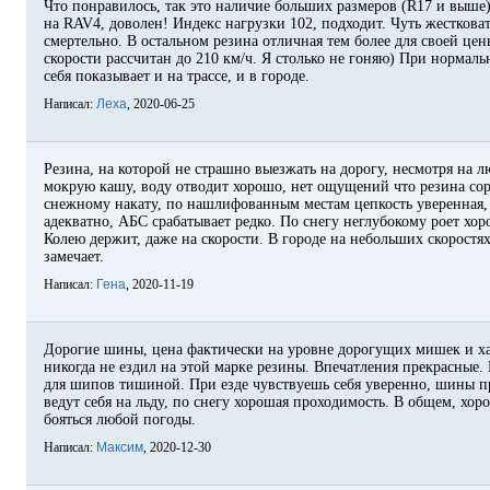
Что понравилось, так это наличие больших размеров (R17 и выше
на RAV4, доволен! Индекс нагрузки 102, подходит. Чуть жестковат
смертельно. В остальном резина отличная тем более для своей цены
скорости рассчитан до 210 км/ч. Я столько не гоняю) При нормал
себя показывает и на трассе, и в городе.
Написал:
Леха
, 2020-06-25
Резина, на которой не страшно выезжать на дорогу, несмотря на 
мокрую кашу, воду отводит хорошо, нет ощущений что резина сор
снежному накату, по нашлифованным местам цепкость уверенная,
адекватно, АБС срабатывает редко. По снегу неглубокому роет хо
Колею держит, даже на скорости. В городе на небольших скоростя
замечает.
Написал:
Гена
, 2020-11-19
Дорогие шины, цена фактически на уровне дорогущих мишек и ха
никогда не ездил на этой марке резины. Впечатления прекрасные.
для шипов тишиной. При езде чувствуешь себя уверенно, шины пр
ведут себя на льду, по снегу хорошая проходимость. В общем, хо
бояться любой погоды.
Написал:
Максим
, 2020-12-30