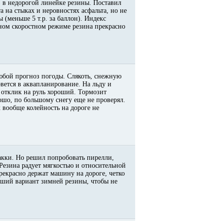
) в недорогой линейке резины. Поставил
а на стыках и неровностях асфальта, но не
 (меньше 5 т.р. за баллон). Индекс
ьном скоростном режиме резина прекрасно
любой прогноз погоды. Слякоть, снежную
вется в аквапланирование. На льду и
 отклик на руль хороший. Тормозит
рошо, по большому снегу еще не проверял.
х вообще колейность на дороге не
кки. Но решил попробовать пирелли,
 Резина радует мягкостью и относительной
екрасно держат машину на дороге, четко
роший вариант зимней резины, чтобы не