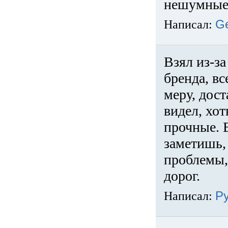
нешумные 
Написал:
G
Взял из-за
бренда, вс
меру, дос
видел, хо
прочные. 
заметишь, 
проблемы,
дорог.
Написал:
Р