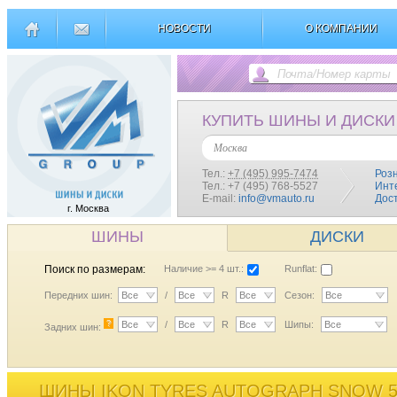
НОВОСТИ
О КОМПАНИИ
КУПИТЬ ШИНЫ И ДИСКИ
Москва
Тел.:
+7 (495) 995-7474
Роз
Тел.: +7 (495) 768-5527
Инт
E-mail:
info@vmauto.ru
Дос
г. Москва
ШИНЫ
ДИСКИ
Поиск по размерам:
Наличие >= 4 шт.:
Runflat:
Передних шин:
Все
/
Все
R
Все
Сезон:
Все
?
Все
/
Все
R
Все
Шипы:
Все
Задних шин:
ШИНЫ IKON TYRES AUTOGRAPH SNOW 5 