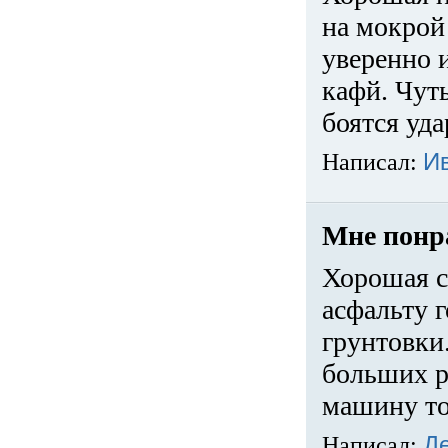
на мокрой
уверенно 
кафй. Чуть
боятся уда
Написал:
И
Мне понр
Хорошая с
асфальту г
грунтовки.
больших ра
машину то
Написал:
Д