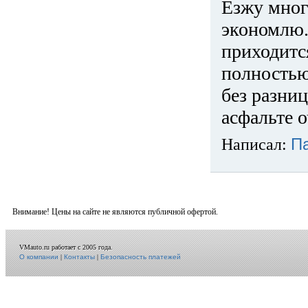
Езжу много
экономлю.
приходится
полностью
без разниц
асфальте о
Написал:
П
Внимание! Цены на сайте не являются публичной офертой.
VMauto.ru работает с 2005 года.
О компании
|
Контакты
|
Безопасность платежей