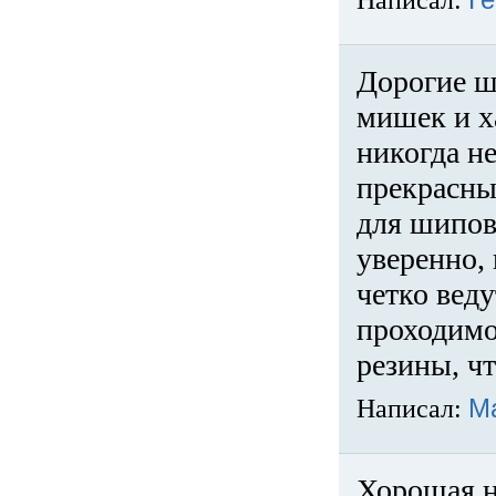
Написал:
Ге
Дорогие ш
мишек и х
никогда не
прекрасны
для шипов
уверенно,
четко веду
проходимо
резины, ч
Написал:
М
Хорошая н