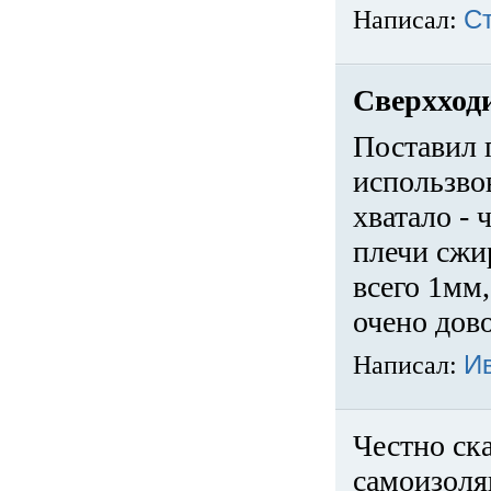
Написал:
С
Сверхход
Поставил 
использвов
хватало -
плечи сжи
всего 1мм,
очено дов
Написал:
И
Честно ска
самоизоля