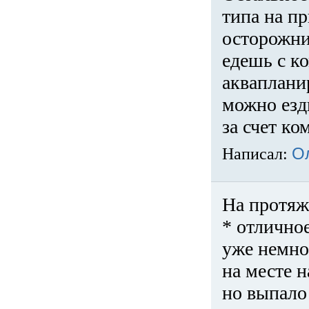
типа на пр
осторожни
едешь с к
акваплани
можно езди
за счет ко
Написал:
О
На протяж
* отличное
уже немно
на месте 
но выпало 