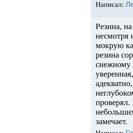
Написал:
Л
Резина, на
несмотря 
мокрую ка
резина сор
снежному 
уверенная
адекватно,
неглубоко
проверял. 
небольших
замечает.