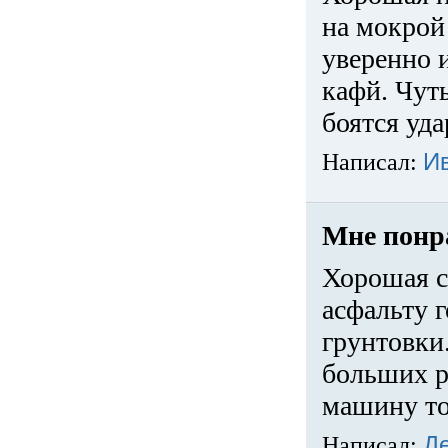
на мокрой
уверенно 
кафй. Чуть
боятся уда
Написал:
И
Мне понр
Хорошая с
асфальту г
грунтовки.
больших ра
машину то
Написал:
Д