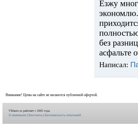
Езжу много
экономлю.
приходится
полностью
без разниц
асфальте о
Написал:
П
Внимание! Цены на сайте не являются публичной офертой.
VMauto.ru работает с 2005 года.
О компании
|
Контакты
|
Безопасность платежей