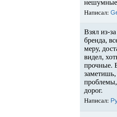
нешумные 
Написал:
G
Взял из-за
бренда, вс
меру, дос
видел, хо
прочные. 
заметишь, 
проблемы,
дорог.
Написал:
Р