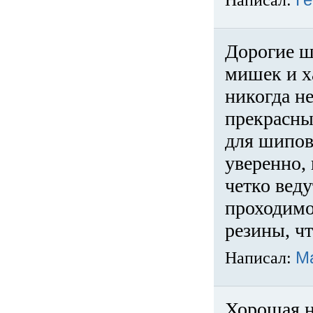
Написал:
Ге
Дорогие ш
мишек и х
никогда не
прекрасны
для шипов
уверенно,
четко веду
проходимо
резины, ч
Написал:
М
Хорошая н