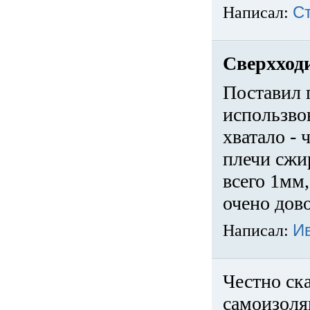
Написал:
С
Сверхход
Поставил 
использвов
хватало -
плечи сжи
всего 1мм,
очено дов
Написал:
И
Честно ска
самоизоля