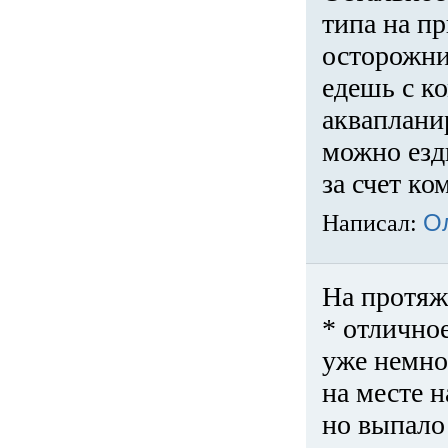
типа на пр
осторожни
едешь с к
акваплани
можно езди
за счет ко
Написал:
О
На протяж
* отличное
уже немно
на месте 
но выпало 