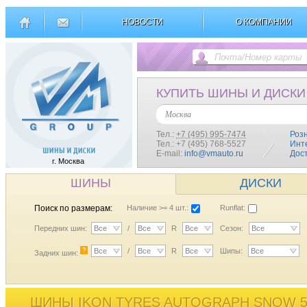
НОВОСТИ
О КОМПАНИИ
КУПИТЬ ШИНЫ И ДИСКИ
Москва
Тел.:
+7 (495) 995-7474
Роз
Тел.: +7 (495) 768-5527
Инт
E-mail:
info@vmauto.ru
Дос
г. Москва
ШИНЫ
ДИСКИ
Поиск по размерам:
Наличие >= 4 шт.:
Runflat:
Передних шин:
Все
/
Все
R
Все
Сезон:
Все
?
Все
/
Все
R
Все
Шипы:
Все
Задних шин:
ШИНЫ IKON TYRES AUTOGRAPH SNOW 5 