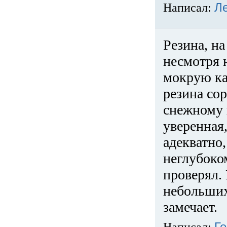
Написал:
Л
Резина, на
несмотря 
мокрую ка
резина сор
снежному 
уверенная
адекватно,
неглубоко
проверял. 
небольших
замечает.