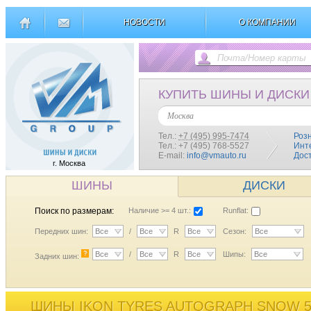
НОВОСТИ
О КОМПАНИИ
КУПИТЬ ШИНЫ И ДИСКИ
Москва
Тел.:
+7 (495) 995-7474
Роз
Тел.: +7 (495) 768-5527
Инт
E-mail:
info@vmauto.ru
Дос
г. Москва
ШИНЫ
ДИСКИ
Поиск по размерам:
Наличие >= 4 шт.:
Runflat:
Передних шин:
Все
/
Все
R
Все
Сезон:
Все
?
Все
/
Все
R
Все
Шипы:
Все
Задних шин:
ШИНЫ IKON TYRES AUTOGRAPH SNOW 5 