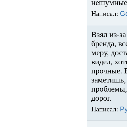
нешумные 
Написал:
G
Взял из-за
бренда, вс
меру, дос
видел, хо
прочные. 
заметишь, 
проблемы,
дорог.
Написал:
Р