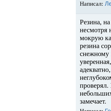
Написал:
Л
Резина, на
несмотря 
мокрую ка
резина сор
снежному 
уверенная
адекватно,
неглубоко
проверял. 
небольших
замечает.