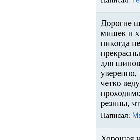
Написал:
Ге
Дорогие ш
мишек и х
никогда не
прекрасны
для шипов
уверенно,
четко веду
проходимо
резины, ч
Написал:
М
Хорошая н