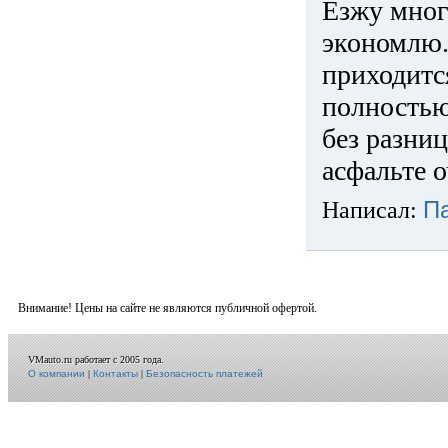
Езжу много
экономлю.
приходится
полностью
без разниц
асфальте о
Написал:
П
Внимание! Цены на сайте не являются публичной офертой.
VMauto.ru работает с 2005 года.
О компании
|
Контакты
|
Безопасность платежей