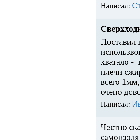
Написал:
С
Сверхход
Поставил 
использвов
хватало -
плечи сжи
всего 1мм,
очено дов
Написал:
И
Честно ска
самоизоля