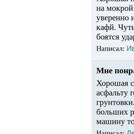
на мокрой
уверенно 
кафй. Чуть
боятся уда
Написал:
И
Мне понр
Хорошая с
асфальту г
грунтовки.
больших ра
машину то
Написал:
Д