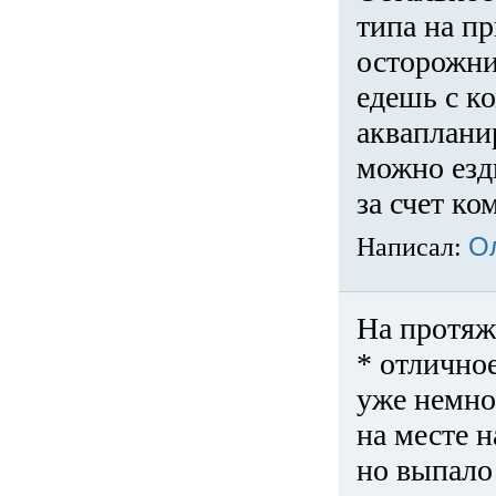
типа на пр
осторожни
едешь с к
акваплани
можно езди
за счет ко
Написал:
О
На протяж
* отличное
уже немно
на месте 
но выпало 