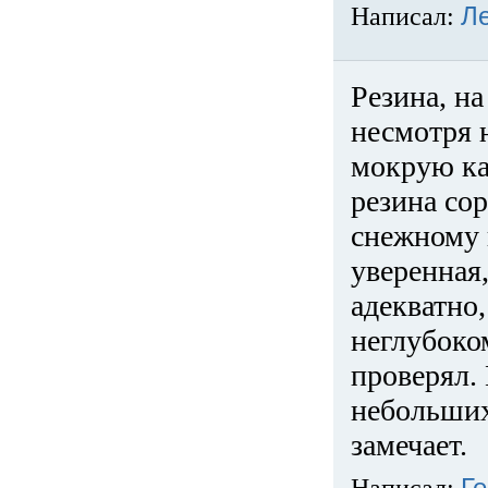
Написал:
Л
Резина, на
несмотря 
мокрую ка
резина сор
снежному 
уверенная
адекватно,
неглубоко
проверял. 
небольших
замечает.