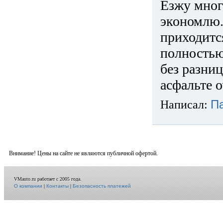
Езжу много
экономлю.
приходится
полностью
без разниц
асфальте о
Написал:
П
Внимание! Цены на сайте не являются публичной офертой.
VMauto.ru работает с 2005 года.
О компании
|
Контакты
|
Безопасность платежей