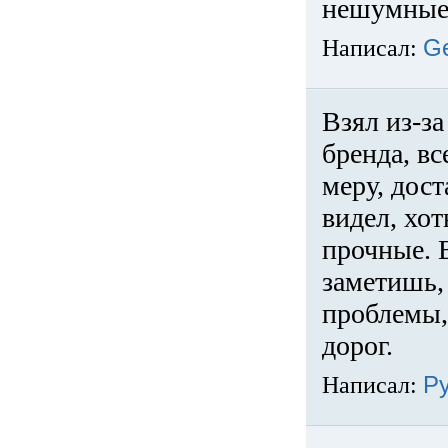
нешумные 
Написал:
G
Взял из-за
бренда, вс
меру, дос
видел, хо
прочные. 
заметишь, 
проблемы,
дорог.
Написал:
Р