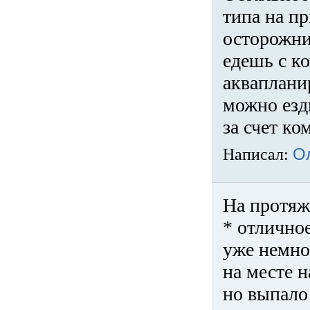
типа на пр
осторожни
едешь с к
акваплани
можно езди
за счет ко
Написал:
О
На протяж
* отличное
уже немно
на месте 
но выпало 