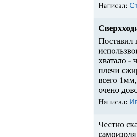
Написал:
С
Сверхход
Поставил 
использвов
хватало -
плечи сжи
всего 1мм,
очено дов
Написал:
И
Честно ска
самоизоля