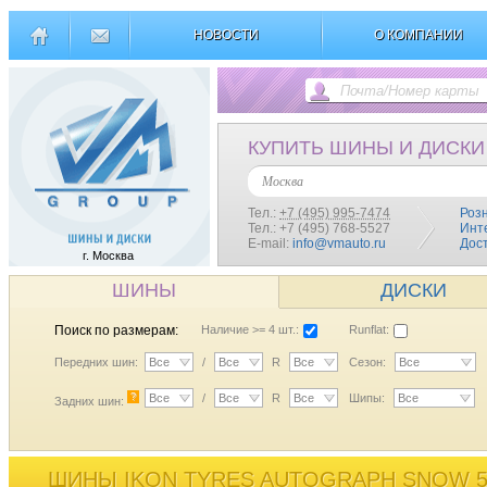
НОВОСТИ
О КОМПАНИИ
КУПИТЬ ШИНЫ И ДИСКИ
Москва
Тел.:
+7 (495) 995-7474
Роз
Тел.: +7 (495) 768-5527
Инт
E-mail:
info@vmauto.ru
Дос
г. Москва
ШИНЫ
ДИСКИ
Поиск по размерам:
Наличие >= 4 шт.:
Runflat:
Передних шин:
Все
/
Все
R
Все
Сезон:
Все
?
Все
/
Все
R
Все
Шипы:
Все
Задних шин:
ШИНЫ IKON TYRES AUTOGRAPH SNOW 5 