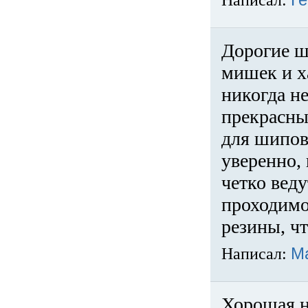
Написал:
Ге
Дорогие ш
мишек и х
никогда не
прекрасны
для шипов
уверенно,
четко веду
проходимо
резины, ч
Написал:
М
Хорошая н