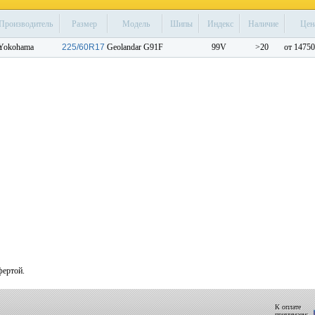
Производитель
Размер
Модель
Шипы
Индекс
Наличие
Це
Yokohama
225/60R17
Geolandar G91F
99V
>20
от 14750
фертой.
К оплате
принимаем: