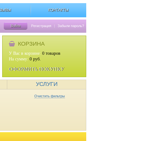
ЗЫВЫ
КОНТАКТЫ
Войти
Регистрация
|
Забыли пароль?
КОРЗИНА
У Вас в корзине:
0
товаров
На сумму:
0
руб.
ОФОРМИТЬ ПОКУПКУ
УСЛУГИ
Очистить фильтры