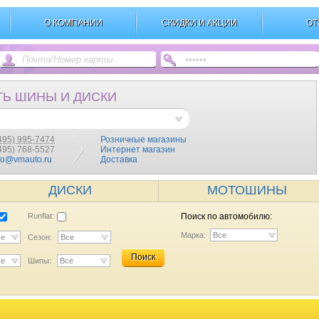
О КОМПАНИИ
СКИДКИ И АКЦИИ
ОТ
ТЬ ШИНЫ И ДИСКИ
495) 995-7474
Розничные магазины
(495) 768-5527
Интернет магазин
fo@vmauto.ru
Доставка
ДИСКИ
МОТОШИНЫ
Runflat:
Поиск по автомобилю:
Марка:
Все
се
Сезон:
Все
Поиск
се
Шипы:
Все