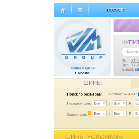
НОВОСТИ
КУПИ
Москва
Тел.:
+7 (
Тел.: +7 
E-mail:
in
г. Москва
ШИНЫ
Поиск по размерам:
Наличие >= 4 шт.:
Передних шин:
Все
/
Все
R
В
?
Все
/
Все
R
В
Задних шин:
ШИНЫ YOKOHAMA