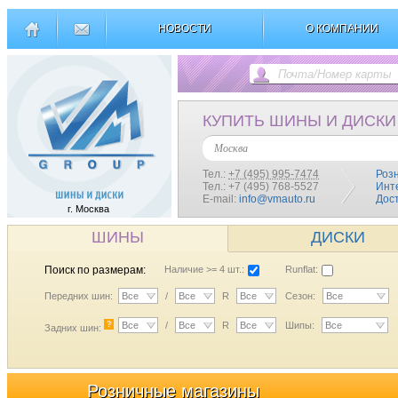
НОВОСТИ
О КОМПАНИИ
КУПИТЬ ШИНЫ И ДИСКИ
Москва
Тел.:
+7 (495) 995-7474
Роз
Тел.: +7 (495) 768-5527
Инт
E-mail:
info@vmauto.ru
Дос
г. Москва
ШИНЫ
ДИСКИ
Поиск по размерам:
Наличие >= 4 шт.:
Runflat:
Передних шин:
Все
/
Все
R
Все
Сезон:
Все
?
Все
/
Все
R
Все
Шипы:
Все
Задних шин:
Розничные магазины