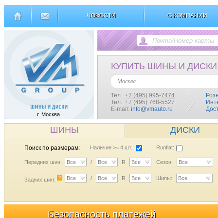
НОВОСТИ
О КОМПАНИИ
КУПИТЬ ШИНЫ И ДИСКИ
Москва
Тел.:
+7 (495) 995-7474
Роз
Тел.: +7 (495) 768-5527
Инт
E-mail:
info@vmauto.ru
Дос
г. Москва
ШИНЫ
ДИСКИ
Поиск по размерам:
Наличие >= 4 шт.:
Runflat:
Передних шин:
Все
/
Все
R
Все
Сезон:
Все
?
Все
/
Все
R
Все
Шипы:
Все
Задних шин:
Безопасность платежей