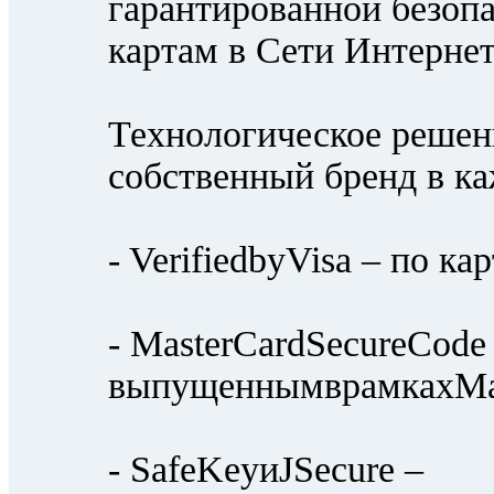
гарантированной безоп
картам в Сети Интернет
Технологическое решен
собственный бренд в ка
- VerifiedbyVisa – по к
- MasterCardSecureCode
выпущеннымврамкахMas
- SafeKeyиJSecure –