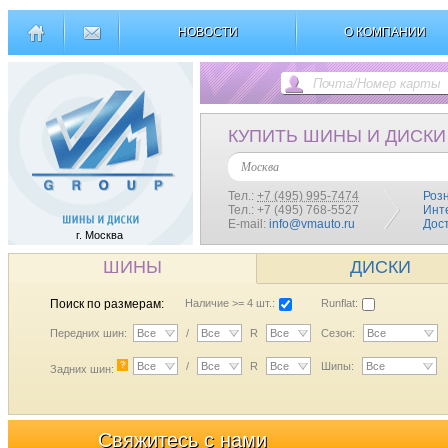
НОВОСТИ
О КОМПАНИИ
КУПИТЬ ШИНЫ И ДИСКИ
Москва
Тел.:
+7 (495) 995-7474
Роз
Тел.: +7 (495) 768-5527
Инт
E-mail:
info@vmauto.ru
Дос
г. Москва
ШИНЫ
ДИСКИ
Поиск по размерам:
Наличие >= 4 шт.:
Runflat:
Передних шин:
Все
/
Все
R
Все
Сезон:
Все
?
Все
/
Все
R
Все
Шипы:
Все
Задних шин:
Свяжитесь с нами