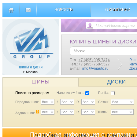
НОВОСТИ
О КОМПАНИИ
КУПИТЬ ШИНЫ И ДИСКИ
Москва
Тел.:
+7 (495) 995-7474
Роз
Тел.: +7 (495) 768-5527
Инт
E-mail:
info@vmauto.ru
Дос
г. Москва
ШИНЫ
ДИСКИ
Поиск по размерам:
Наличие >= 4 шт.:
Runflat:
Передних шин:
Все
/
Все
R
Все
Сезон:
Все
?
Все
/
Все
R
Все
Шипы:
Все
Задних шин:
Подробная информация о компании 