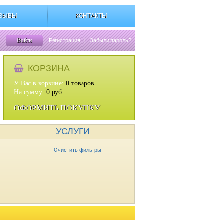
ЗЫВЫ
КОНТАКТЫ
Войти
Регистрация
|
Забыли пароль?
КОРЗИНА
У Вас в корзине:
0
товаров
На сумму:
0
руб.
ОФОРМИТЬ ПОКУПКУ
УСЛУГИ
Очистить фильтры