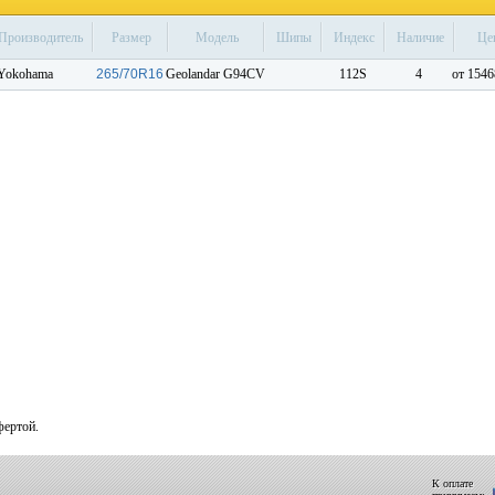
Производитель
Размер
Модель
Шипы
Индекс
Наличие
Це
Yokohama
265/70R16
Geolandar G94CV
112S
4
от 1546
фертой.
К оплате