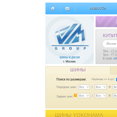
НОВОСТИ
КУПИ
Москва
Тел.:
+7 (
Тел.: +7 
E-mail:
in
г. Москва
ШИНЫ
Поиск по размерам:
Наличие >= 4 шт.:
Передних шин:
Все
/
Все
R
В
?
Все
/
Все
R
В
Задних шин:
ШИНЫ YOKOHAMA