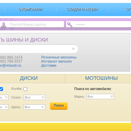
О КОМПАНИИ
СКИДКИ И АКЦИИ
ОТ
ТЬ ШИНЫ И ДИСКИ
495) 995-7474
Розничные магазины
(495) 768-5527
Интернет магазин
fo@vmauto.ru
Доставка
ДИСКИ
МОТОШИНЫ
Runflat:
Поиск по автомобилю:
Марка:
Все
се
Сезон:
Все
Поиск
се
Шипы:
Все