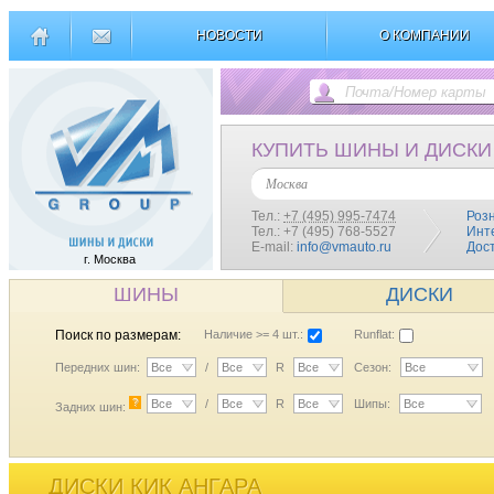
НОВОСТИ
О КОМПАНИИ
КУПИТЬ ШИНЫ И ДИСКИ
Москва
Тел.:
+7 (495) 995-7474
Роз
Тел.: +7 (495) 768-5527
Инт
E-mail:
info@vmauto.ru
Дос
г. Москва
ШИНЫ
ДИСКИ
Поиск по размерам:
Наличие >= 4 шт.:
Runflat:
Передних шин:
Все
/
Все
R
Все
Сезон:
Все
?
Все
/
Все
R
Все
Шипы:
Все
Задних шин:
ДИСКИ КИК АНГАРА