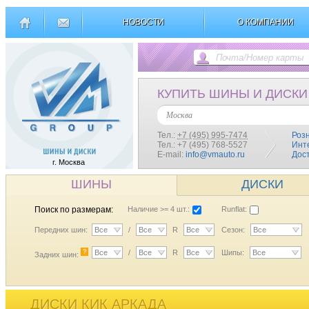
НОВОСТИ
О КОМПАНИИ
КУПИТЬ ШИНЫ И ДИСКИ
Москва
Тел.:
+7 (495) 995-7474
Роз
Тел.: +7 (495) 768-5527
Инт
E-mail:
info@vmauto.ru
Дос
г. Москва
ШИНЫ
ДИСКИ
Поиск по размерам:
Наличие >= 4 шт.:
Runflat:
Передних шин:
Все
/
Все
R
Все
Сезон:
Все
?
Все
/
Все
R
Все
Шипы:
Все
Задних шин:
ДИСКИ КИК АРКАДА