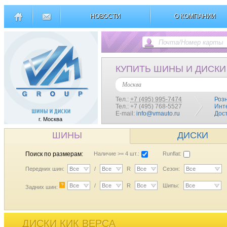
НОВОСТИ
О КОМПАНИИ
КУПИТЬ ШИНЫ И ДИСКИ
Москва
Тел.:
+7 (495) 995-7474
Роз
Тел.: +7 (495) 768-5527
Инт
E-mail:
info@vmauto.ru
Дос
г. Москва
ШИНЫ
ДИСКИ
Поиск по размерам:
Наличие >= 4 шт.:
Runflat:
Передних шин:
Все
/
Все
R
Все
Сезон:
Все
?
Все
/
Все
R
Все
Шипы:
Все
Задних шин:
ДИСКИ КИК ВЕРСА