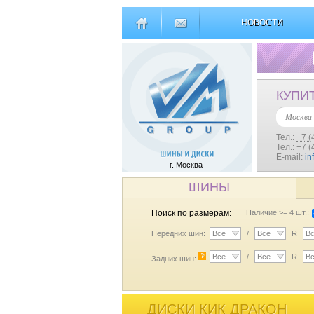
НОВОСТИ
КУПИ
Москва
Тел.:
+7 (
Тел.: +7 
E-mail:
in
г. Москва
ШИНЫ
Поиск по размерам:
Наличие >= 4 шт.:
Передних шин:
Все
/
Все
R
В
?
Все
/
Все
R
В
Задних шин:
ДИСКИ КИК ДРАКОН