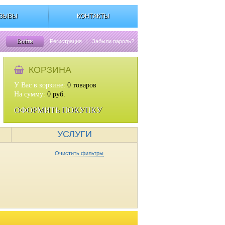
ЗЫВЫ
КОНТАКТЫ
Войти
Регистрация
|
Забыли пароль?
КОРЗИНА
У Вас в корзине:
0
товаров
На сумму:
0
руб.
ОФОРМИТЬ ПОКУПКУ
УСЛУГИ
Очистить фильтры