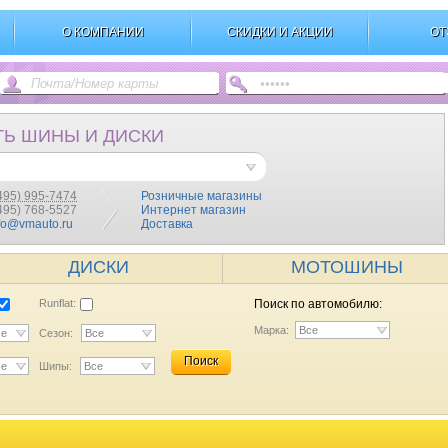
О КОМПАНИИ
СКИДКИ И АКЦИИ
ОТ
ТЬ ШИНЫ И ДИСКИ
495) 995-7474
Розничные магазины
(495) 768-5527
Интернет магазин
fo@vmauto.ru
Доставка
ДИСКИ
МОТОШИНЫ
Runflat:
Поиск по автомобилю:
Марка:
Все
се
Сезон:
Все
Поиск
се
Шипы:
Все