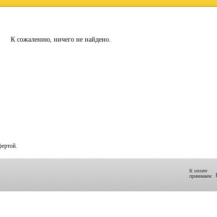
К сожалению, ничего не найдено.
фертой.
К оплате
принимаем: