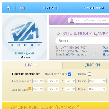
НОВОСТИ
О КОМПАНИИ
КУПИТЬ ШИНЫ И ДИСКИ
Москва
Тел.:
+7 (495) 995-7474
Роз
Тел.: +7 (495) 768-5527
Инт
E-mail:
info@vmauto.ru
Дос
г. Москва
ШИНЫ
ДИСКИ
Поиск по размерам:
Наличие >= 4 шт.:
Runflat:
Передних шин:
Все
/
Все
R
Все
Сезон:
Все
?
Все
/
Все
R
Все
Шипы:
Все
Задних шин:
ДИСКИ КИК КС394 (CAMRY-2)