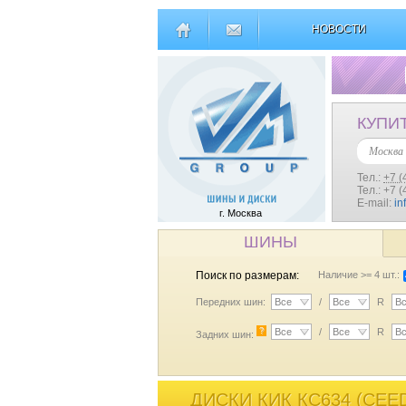
НОВОСТИ
КУПИ
Москва
Тел.:
+7 (
Тел.: +7 
E-mail:
in
г. Москва
ШИНЫ
Поиск по размерам:
Наличие >= 4 шт.:
Передних шин:
Все
/
Все
R
В
?
Все
/
Все
R
В
Задних шин:
ДИСКИ КИК КС634 (CEED