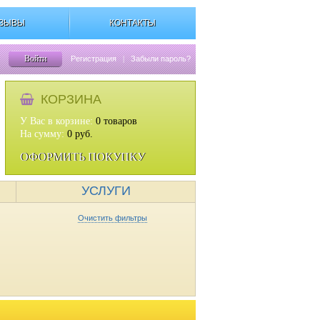
ЗЫВЫ
КОНТАКТЫ
Войти
Регистрация
|
Забыли пароль?
КОРЗИНА
У Вас в корзине:
0
товаров
На сумму:
0
руб.
ОФОРМИТЬ ПОКУПКУ
УСЛУГИ
Очистить фильтры