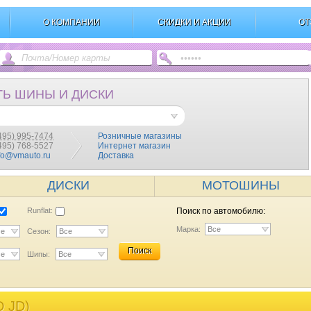
О КОМПАНИИ
СКИДКИ И АКЦИИ
ОТ
ТЬ ШИНЫ И ДИСКИ
495) 995-7474
Розничные магазины
(495) 768-5527
Интернет магазин
fo@vmauto.ru
Доставка
ДИСКИ
МОТОШИНЫ
Runflat:
Поиск по автомобилю:
Марка:
Все
се
Сезон:
Все
Поиск
се
Шипы:
Все
 JD)