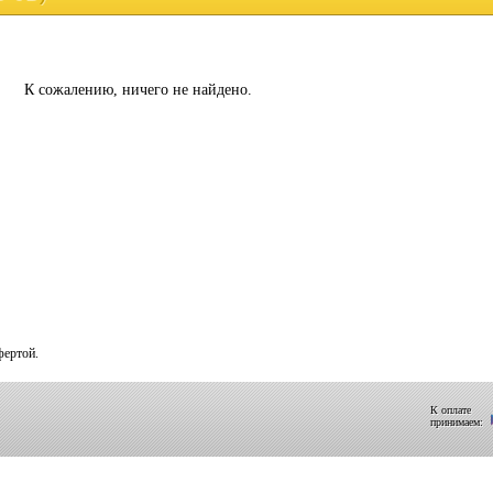
К сожалению, ничего не найдено.
фертой.
К оплате
принимаем: