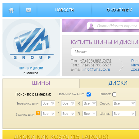
НОВОСТИ
О КОМПАНИИ
КУПИТЬ ШИНЫ И ДИСКИ
Москва
Тел.:
+7 (495) 995-7474
Роз
Тел.: +7 (495) 768-5527
Инт
E-mail:
info@vmauto.ru
Дос
г. Москва
ШИНЫ
ДИСКИ
Поиск по размерам:
Наличие >= 4 шт.:
Runflat:
Передних шин:
Все
/
Все
R
Все
Сезон:
Все
?
Все
/
Все
R
Все
Шипы:
Все
Задних шин:
ДИСКИ КИК КС670 (15 LARGUS)