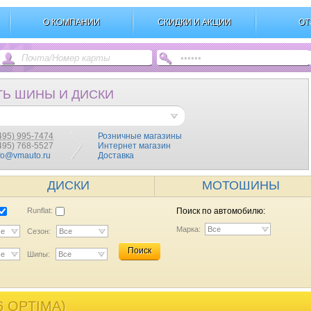
О КОМПАНИИ
СКИДКИ И АКЦИИ
ОТ
ТЬ ШИНЫ И ДИСКИ
495) 995-7474
Розничные магазины
(495) 768-5527
Интернет магазин
fo@vmauto.ru
Доставка
ДИСКИ
МОТОШИНЫ
Runflat:
Поиск по автомобилю:
Марка:
Все
се
Сезон:
Все
Поиск
се
Шипы:
Все
6 OPTIMA)