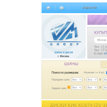
НОВОСТИ
КУПИ
Москва
Тел.:
+7 (
Тел.: +7 
E-mail:
in
г. Москва
ШИНЫ
Поиск по размерам:
Наличие >= 4 шт.:
Передних шин:
Все
/
Все
R
В
?
Все
/
Все
R
В
Задних шин:
ДИСКИ КИК КС674 (ZV 1