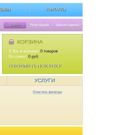
ЗЫВЫ
КОНТАКТЫ
Войти
Регистрация
|
Забыли пароль?
КОРЗИНА
У Вас в корзине:
0
товаров
На сумму:
0
руб.
ОФОРМИТЬ ПОКУПКУ
УСЛУГИ
Очистить фильтры