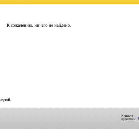
К сожалению, ничего не найдено.
фертой.
К оплате
принимаем: