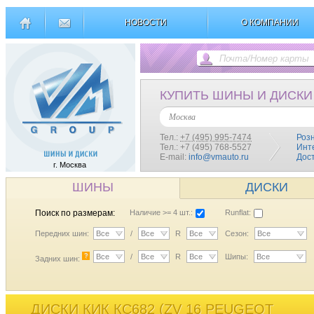
НОВОСТИ
О КОМПАНИИ
КУПИТЬ ШИНЫ И ДИСКИ
Москва
Тел.:
+7 (495) 995-7474
Роз
Тел.: +7 (495) 768-5527
Инт
E-mail:
info@vmauto.ru
Дос
г. Москва
ШИНЫ
ДИСКИ
Поиск по размерам:
Наличие >= 4 шт.:
Runflat:
Передних шин:
Все
/
Все
R
Все
Сезон:
Все
?
Все
/
Все
R
Все
Шипы:
Все
Задних шин:
ДИСКИ КИК КС682 (ZV 16 PEUGEOT