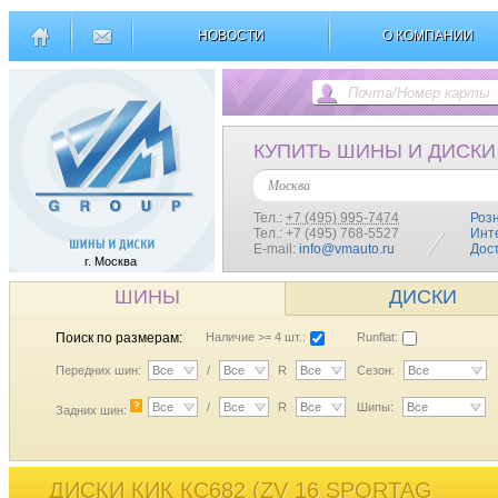
НОВОСТИ
О КОМПАНИИ
КУПИТЬ ШИНЫ И ДИСКИ
Москва
Тел.:
+7 (495) 995-7474
Роз
Тел.: +7 (495) 768-5527
Инт
E-mail:
info@vmauto.ru
Дос
г. Москва
ШИНЫ
ДИСКИ
Поиск по размерам:
Наличие >= 4 шт.:
Runflat:
Передних шин:
Все
/
Все
R
Все
Сезон:
Все
?
Все
/
Все
R
Все
Шипы:
Все
Задних шин:
ДИСКИ КИК КС682 (ZV 16 SPORTAG