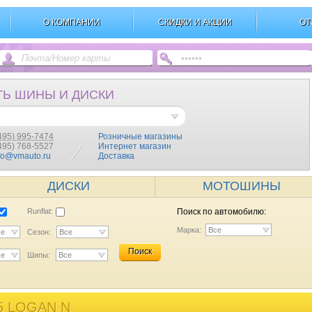
О КОМПАНИИ
СКИДКИ И АКЦИИ
ОТ
ТЬ ШИНЫ И ДИСКИ
495) 995-7474
Розничные магазины
(495) 768-5527
Интернет магазин
fo@vmauto.ru
Доставка
ДИСКИ
МОТОШИНЫ
Runflat:
Поиск по автомобилю:
Марка:
Все
се
Сезон:
Все
Поиск
се
Шипы:
Все
5 LOGAN N