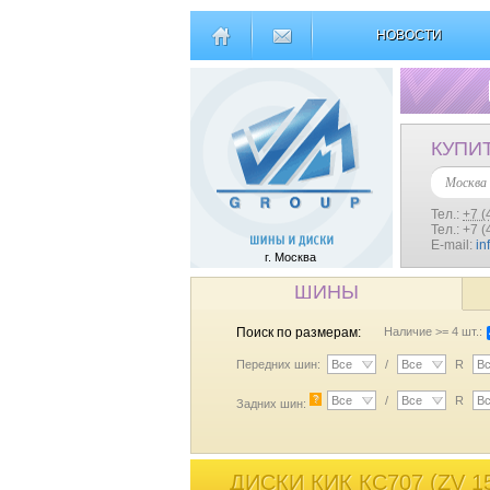
НОВОСТИ
КУПИ
Москва
Тел.:
+7 (
Тел.: +7 
E-mail:
in
г. Москва
ШИНЫ
Поиск по размерам:
Наличие >= 4 шт.:
Передних шин:
Все
/
Все
R
В
?
Все
/
Все
R
В
Задних шин:
ДИСКИ КИК КС707 (ZV 1