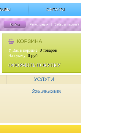
ЗЫВЫ
КОНТАКТЫ
Войти
Регистрация
|
Забыли пароль?
КОРЗИНА
У Вас в корзине:
0
товаров
На сумму:
0
руб.
ОФОРМИТЬ ПОКУПКУ
УСЛУГИ
Очистить фильтры