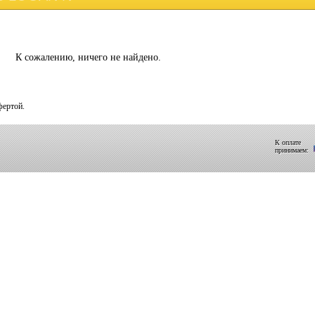
К сожалению, ничего не найдено.
фертой.
К оплате
принимаем: