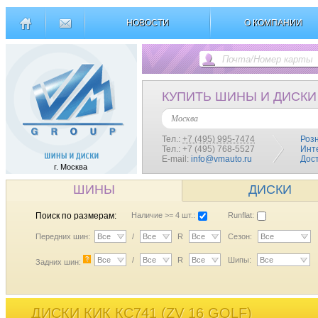
НОВОСТИ
О КОМПАНИИ
КУПИТЬ ШИНЫ И ДИСКИ
Москва
Тел.:
+7 (495) 995-7474
Роз
Тел.: +7 (495) 768-5527
Инт
E-mail:
info@vmauto.ru
Дос
г. Москва
ШИНЫ
ДИСКИ
Поиск по размерам:
Наличие >= 4 шт.:
Runflat:
Передних шин:
Все
/
Все
R
Все
Сезон:
Все
?
Все
/
Все
R
Все
Шипы:
Все
Задних шин:
ДИСКИ КИК КС741 (ZV 16 GOLF)