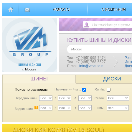
НОВОСТИ
О КОМПАНИИ
КУПИТЬ ШИНЫ И ДИСКИ
Москва
Тел.:
+7 (495) 995-7474
Роз
Тел.: +7 (495) 768-5527
Инт
E-mail:
info@vmauto.ru
Дос
г. Москва
ШИНЫ
ДИСКИ
Поиск по размерам:
Наличие >= 4 шт.:
Runflat:
Передних шин:
Все
/
Все
R
Все
Сезон:
Все
?
Все
/
Все
R
Все
Шипы:
Все
Задних шин:
ДИСКИ КИК КС778 (ZV 16 SOUL)