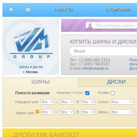
НОВОСТИ
О КОМПАНИИ
КУПИТЬ ШИНЫ И ДИСКИ
Москва
Тел.:
+7 (495) 995-7474
Роз
Тел.: +7 (495) 768-5527
Инт
E-mail:
info@vmauto.ru
Дос
г. Москва
ШИНЫ
ДИСКИ
Поиск по размерам:
Наличие >= 4 шт.:
Runflat:
Передних шин:
Все
/
Все
R
Все
Сезон:
Все
?
Все
/
Все
R
Все
Шипы:
Все
Задних шин:
ДИСКИ КИК КАМЕЛОТ